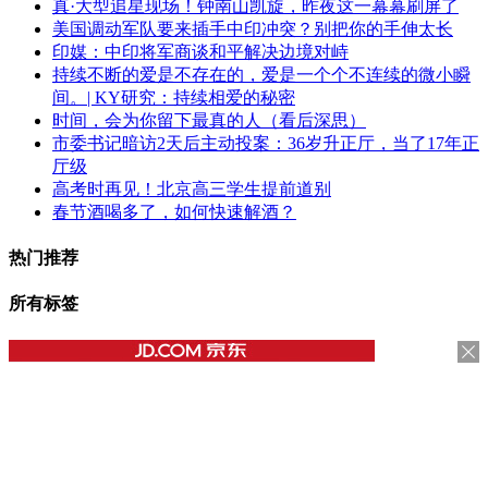
真·大型追星现场！钟南山凯旋，昨夜这一幕幕刷屏了
美国调动军队要来插手中印冲突？别把你的手伸太长
印媒：中印将军商谈和平解决边境对峙
持续不断的爱是不存在的，爱是一个个不连续的微小瞬
间。| KY研究：持续相爱的秘密
时间，会为你留下最真的人（看后深思）
市委书记暗访2天后主动投案：36岁升正厅，当了17年正
厅级
高考时再见！北京高三学生提前道别
春节酒喝多了，如何快速解酒？
热门推荐
所有标签