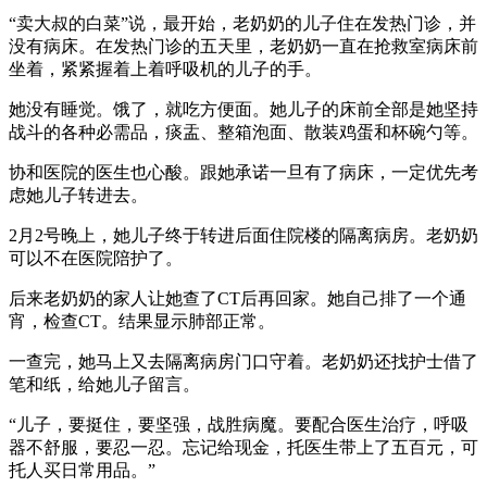
“卖大叔的白菜”说，最开始，老奶奶的儿子住在发热门诊，并
没有病床。在发热门诊的五天里，老奶奶一直在抢救室病床前
坐着，紧紧握着上着呼吸机的儿子的手。
她没有睡觉。饿了，就吃方便面。她儿子的床前全部是她坚持
战斗的各种必需品，痰盂、整箱泡面、散装鸡蛋和杯碗勺等。
协和医院的医生也心酸。跟她承诺一旦有了病床，一定优先考
虑她儿子转进去。
2月2号晚上，她儿子终于转进后面住院楼的隔离病房。老奶奶
可以不在医院陪护了。
后来老奶奶的家人让她查了CT后再回家。她自己排了一个通
宵，检查CT。结果显示肺部正常。
一查完，她马上又去隔离病房门口守着。老奶奶还找护士借了
笔和纸，给她儿子留言。
“儿子，要挺住，要坚强，战胜病魔。要配合医生治疗，呼吸
器不舒服，要忍一忍。忘记给现金，托医生带上了五百元，可
托人买日常用品。”