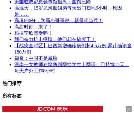
美国驻成都总领事馆撤离：国旗已降
高温天，15岁龙凤胎姐弟每天出门扫地6小时，原因
是……
高考696分，学霸小哥哥说：就是想当兵！
高甜时刻，来了！
杨振宁欣然受聘！
我们奋力抗击疫情，他们却在搞罢工！
【战疫全时区】巴西新增确诊病例超4.5万例 累计确诊逾
180万例
福奇：中国不是威胁
河南一女教师在墙角蹭网给学生上网课：已持续15天，
每天户外工作8小时
热门推荐
所有标签