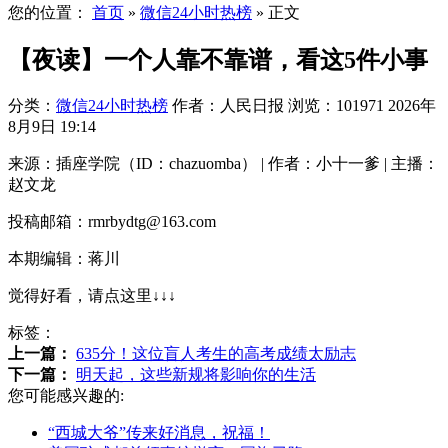
您的位置：
首页
»
微信24小时热榜
»
正文
【夜读】一个人靠不靠谱，看这5件小事
分类：
微信24小时热榜
作者：人民日报
浏览：101971
2026年
8月9日 19:14
来源：插座学院（ID：chazuomba） | 作者：小十一爹 | 主播：
赵文龙
投稿邮箱：rmrbydtg@163.com
本期编辑：蒋川
觉得好看，请点这里↓↓↓
标签：
上一篇：
635分！这位盲人考生的高考成绩太励志
下一篇：
明天起，这些新规将影响你的生活
您可能感兴趣的:
“西城大爷”传来好消息，祝福！