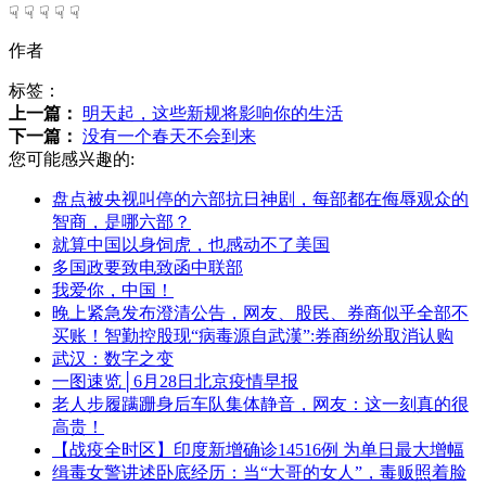
☟ ☟ ☟ ☟ ☟
作者
标签：
上一篇：
明天起，这些新规将影响你的生活
下一篇：
没有一个春天不会到来
您可能感兴趣的:
盘点被央视叫停的六部抗日神剧，每部都在侮辱观众的
智商，是哪六部？
就算中国以身饲虎，也感动不了美国
多国政要致电致函中联部
我爱你，中国！
晚上紧急发布澄清公告，网友、股民、券商似乎全部不
买账！智勤控股现“病毒源自武漢”:券商纷纷取消认购
武汉：数字之变
一图速览│6月28日北京疫情早报
老人步履蹒跚身后车队集体静音，网友：这一刻真的很
高贵！
【战疫全时区】印度新增确诊14516例 为单日最大增幅
缉毒女警讲述卧底经历：当“大哥的女人”，毒贩照着脸