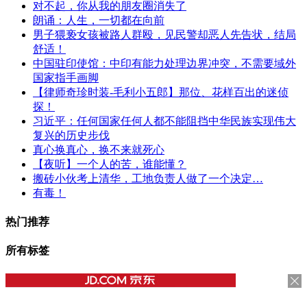
对不起，你从我的朋友圈消失了
朗诵：人生，一切都在向前
男子猥亵女孩被路人群殴，见民警却恶人先告状，结局
舒适！
中国驻印使馆：中印有能力处理边界冲突，不需要域外
国家指手画脚
【律师奇珍时装-毛利小五郎】那位、花样百出的迷侦
探！
习近平：任何国家任何人都不能阻挡中华民族实现伟大
复兴的历史步伐
真心换真心，换不来就死心
【夜听】一个人的苦，谁能懂？
搬砖小伙考上清华，工地负责人做了一个决定…
有毒！
热门推荐
所有标签