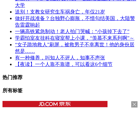
大学
送别！支教女研究生车祸身亡，年仅21岁
做好开战准备？台独野心膨胀，不惜勾结美国，大陆警
告雷霆响起
一辆高铁紧急制动！老人拍门哭喊：“小孩掉下去了”
学霸怕室友挂科在寝室帮上小课，“羡慕不来系列啊”～
“女子跪地救人”刷屏，被救男子不幸离世！他的身份居
然是……
有一种修养，叫知人不评人，知事不声张
【夜读】一个人靠不靠谱，可以看这6个细节
热门推荐
所有标签