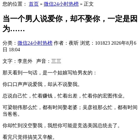
您的位置：
首页
»
微信24小时热榜
»
正文
当一个男人说爱你，却不娶你，一定是因
为……
分类：
微信24小时热榜
作者：夜听
浏览：101823
2026年8月6
日 18:04
文字：李意外 声音：三三
那天看到一句话，是一个姑娘写给男友的：
你口口声声说爱我，却从不说娶我。
总说自己忙，忙着赚钱，忙着出差，忙着你的宏图伟业。
可梁朝伟那么忙，都有时间娶老婆；吴彦祖那么忙，都有时间
当爸爸。
你却忙到没空娶我，我想你可能是竞选美国总统去了。
看完只觉得搞笑又辛酸。