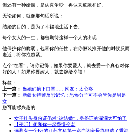
但还有一种婚姻，是认真争吵，再认真道歉和好。
无论如何，就像那句话所说：
结婚的目的，是为了幸福地生活下去。
每个女人的一生，都曾期待这样一个人的出现——
他保护你的脆弱，包容你的任性，在你假装推开他的时候反而
走近，将你抱越紧。
点个“在看”，请你记得，如果你要爱人，就去爱一个真心对你
好的人！如果你要嫁人，就去嫁给幸福！
标签：
上一篇：
当她们摘下口罩……网友：太心疼
下一篇：
新疆女特警反恐记忆：恐怖分子可不会管你是男是
女
您可能感兴趣的:
​女子挂失身份证仍然“被结婚”，身份证的漏洞太可怕了
【夜听】想和你一起慢慢变老
选测有一个B+的江苏文科第一名白湘菱最终申请了香港