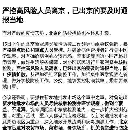
严控高风险人员离京，已出京的要及时通
报当地
面对严峻的疫情形势，北京的防控措施也在逐步升级。
15日下午的北京新冠肺炎疫情防控工作领导小组会议强调，
要
严格重点部位和重点人员管控。
对确诊病例密接者进行集中医
学观察。对有确诊病例的农贸市场、菜市场等周边小区严格封
闭管理，做好生活服务保障，对小区居民进行居家观察并核酸
检测。
严控高风险人员离京，已经出京的要及时通报当地，防
止疫情扩散。
从严加强社区防控工作。加强集中医学观察点管
理。做好学校防疫工作。公交、地铁要控制满载率，乘客要佩
戴口罩。
会议还强调，要抓住新发地批发市场这个重中之重。
对曾进出
新发地批发市场的人员尽快核酸检测并医学观察，做到全覆
盖、不遗漏
。统筹调配全市核酸检测能力，进一步扩大检测范
围，对重点区域、重点人群做到应检尽检。以新发地批发市场
及周边地区为重点，深入细致开展流调和病毒溯源工作。
北京
全市迅速对农贸市场、菜市场、餐饮场所、机关食堂进行防疫