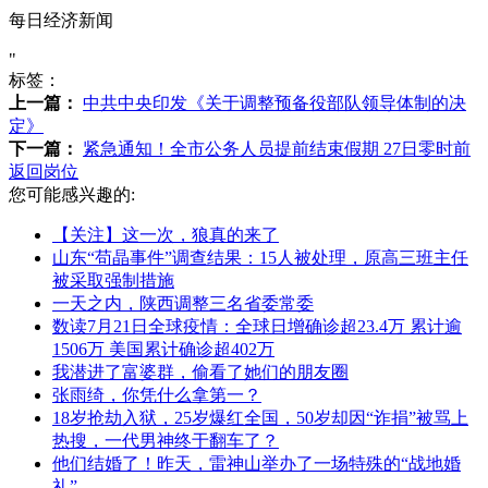
每日经济新闻
"
标签：
上一篇：
中共中央印发《关于调整预备役部队领导体制的决
定》
下一篇：
紧急通知！全市公务人员提前结束假期 27日零时前
返回岗位
您可能感兴趣的:
【关注】这一次，狼真的来了
山东“苟晶事件”调查结果：15人被处理，原高三班主任
被采取强制措施
一天之内，陕西调整三名省委常委
数读7月21日全球疫情：全球日增确诊超23.4万 累计逾
1506万 美国累计确诊超402万
我潜进了富婆群，偷看了她们的朋友圈
张雨绮，你凭什么拿第一？
18岁抢劫入狱，25岁爆红全国，50岁却因“诈捐”被骂上
热搜，一代男神终于翻车了？
他们结婚了！昨天，雷神山举办了一场特殊的“战地婚
礼”