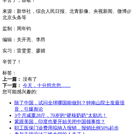
辛苦了，致敬！
来源：新华社，综合人民日报、北青影像、央视新闻、微博@
北京头条等
监制：周年钧
编辑：关开亮、李昂
实习：雷雯雯、廖婧
辛苦了！
标签：
上一篇：
没有了
下一篇：
今天，十分想念您……
您可能感兴趣的:
除了中国，试问全球哪国能做到？钟南山院士发最强
音，引爆舆论
3个月减重28斤，70岁的“硬核奶奶”太励志！
紧跟美国，印度也要开始关闭中国领事馆？
职工医保门诊费用拟纳入报销，报销比例50%起步