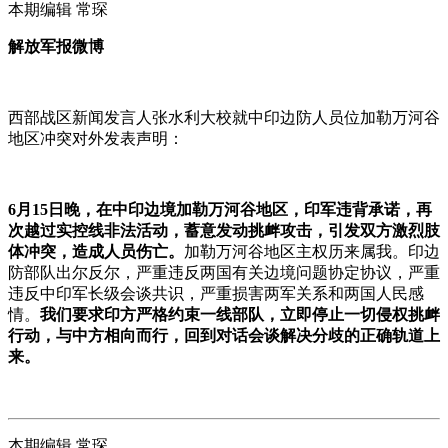
本期编辑 常琛
解放军报微博
西部战区新闻发言人张水利大校就中印边防人员位加勒万河谷
地区冲突对外发表声明：
6月15日晚，在中印边境加勒万河谷地区，印军违背承诺，再
次越过实控线非法活动，蓄意发动挑衅攻击，引发双方激烈肢
体冲突，造成人员伤亡。
加勒万河谷地区主权历来属我。印边
防部队出尔反尔，严重违反两国有关边境问题协定协议，严重
违反中印军长级会谈共识，严重损害两军关系和两国人民感
情。
我
们要求印方严格约束一线部队，立即停止一切侵权挑衅
行动，与中方相向而行，回到对话会谈解决分歧的正确轨道上
来。
本期编辑 常琛