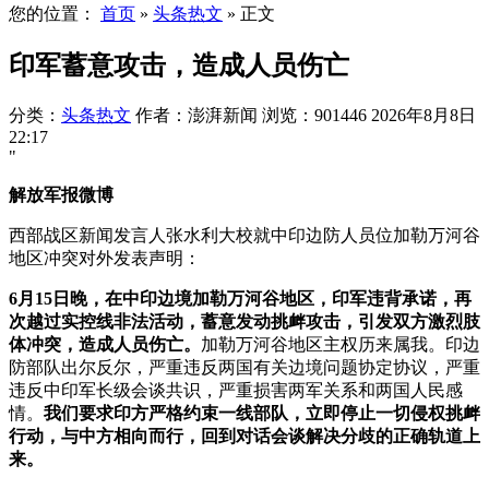
您的位置：
首页
»
头条热文
»
正文
印军蓄意攻击，造成人员伤亡
分类：
头条热文
作者：澎湃新闻
浏览：901446
2026年8月8日
22:17
"
解放军报微博
西部战区新闻发言人张水利大校就中印边防人员位加勒万河谷
地区冲突对外发表声明：
6月15日晚，在中印边境加勒万河谷地区，印军违背承诺，再
次越过实控线非法活动，蓄意发动挑衅攻击，引发双方激烈肢
体冲突，造成人员伤亡。
加勒万河谷地区主权历来属我。印边
防部队出尔反尔，严重违反两国有关边境问题协定协议，严重
违反中印军长级会谈共识，严重损害两军关系和两国人民感
情。
我
们要求印方严格约束一线部队，立即停止一切侵权挑衅
行动，与中方相向而行，回到对话会谈解决分歧的正确轨道上
来。