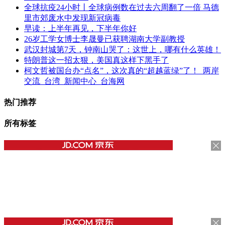
全球抗疫24小时丨全球病例数在过去六周翻了一倍 马德
里市郊废水中发现新冠病毒
早读：上半年再见，下半年你好
26岁工学女博士李晟曼已获聘湖南大学副教授
武汉封城第7天，钟南山哭了：这世上，哪有什么英雄！
特朗普这一招太狠，美国真这样下黑手了
柯文哲被国台办“点名”，这次真的“超越蓝绿”了！_两岸
交流_台湾_新闻中心_台海网
热门推荐
所有标签