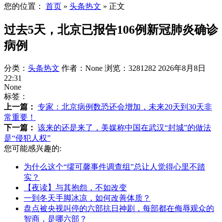
您的位置：
首页
»
头条热文
»
正文
过去5天，北京已报告106例新冠肺炎确诊
病例
分类：
头条热文
作者：None
浏览：3281282
2026年8月8日
22:31
None
标签：
上一篇：
专家：北京病例数恐还会增加，未来20天到30天非
常重要！
下一篇：
该来的还是来了，美媒称中国在武汉“封城”的做法
是“侵犯人权”
您可能感兴趣的:
为什么这个“缪可馨事件调查组”总让人觉得心里不踏
实？
【夜读】与其抱怨，不如改变
一到冬天手脚冰凉，如何改善体质？
盘点被央视叫停的六部抗日神剧，每部都在侮辱观众的
智商，是哪六部？