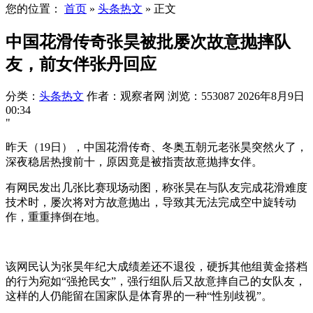
您的位置：
首页
»
头条热文
»
正文
中国花滑传奇张昊被批屡次故意抛摔队
友，前女伴张丹回应
分类：
头条热文
作者：观察者网
浏览：553087
2026年8月9日
00:34
"
昨天（19日），中国花滑传奇、冬奥五朝元老张昊突然火了，
深夜稳居热搜前十，原因竟是被指责故意抛摔女伴。
有网民发出几张比赛现场动图，称张昊在与队友完成花滑难度
技术时，屡次将对方故意抛出，导致其无法完成空中旋转动
作，重重摔倒在地。
该网民认为张昊年纪大成绩差还不退役，硬拆其他组黄金搭档
的行为宛如“强抢民女”，强行组队后又故意摔自己的女队友，
这样的人仍能留在国家队是体育界的一种“性别歧视”。