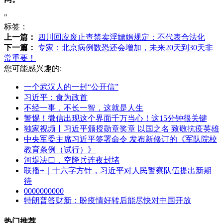
"
标签：
上一篇：
四川回应废止查禁卖淫嫖娼规定：不代表合法化
下一篇：
专家：北京病例数恐还会增加，未来20天到30天非
常重要！
您可能感兴趣的:
一个武汉人的一封“公开信”
习近平：食为政首
不经一事，不长一智，这就是人生
警惕！微信出现这个界面千万当心！这15分钟很关键
独家视频丨习近平颁授勋章奖章 以国之名 致敬抗疫英雄
中央军委主席习近平签署命令 发布新修订的《军队院校
教育条例（试行）》
河堤决口，空降兵连夜封堵
联播+｜十六字方针，习近平对人民警察队伍提出新期
待
0000000000
特朗普答财新：盼疫情好转后能尽快对中国开放
热门推荐