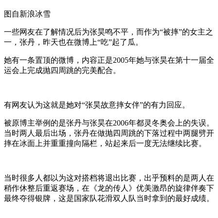
图自新浪冰雪
一些网友在了解情况后为张昊鸣不平，而作为“被摔”的女主之
一，张丹，昨天也在微博上“吃”起了瓜。
她有一条置顶的微博，内容正是2005年她与张昊在第十一届全
运会上完成抛四周跳的完美配合。
有网友认为这就是她对“张昊故意摔女伴”的有力回应。
被原博主举例的是张丹与张昊在2006年都灵冬奥会上的失误。
当时两人最后出场，张丹在做抛四周跳的下落过程中两腿劈开
摔在冰面上并重重撞向隔栏，站起来后一度无法继续比赛。
当时很多人都以为这对搭档将退出比赛，出乎预料的是两人在
稍作休整后重返赛场，在《龙的传人》优美激昂的旋律伴奏下
最终夺得银牌，这是国家队花滑双人队当时拿到的最好成绩。