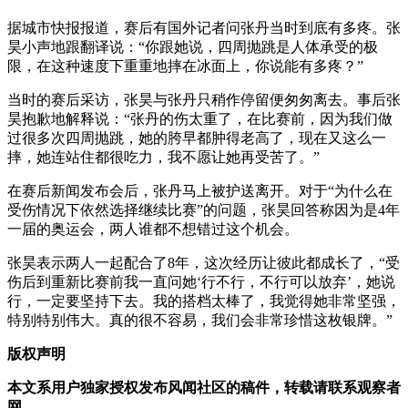
据城市快报报道，赛后有国外记者问张丹当时到底有多疼。张
昊小声地跟翻译说：“你跟她说，四周抛跳是人体承受的极
限，在这种速度下重重地摔在冰面上，你说能有多疼？”
当时的赛后采访，张昊与张丹只稍作停留便匆匆离去。事后张
昊抱歉地解释说：“张丹的伤太重了，在比赛前，因为我们做
过很多次四周抛跳，她的胯早都肿得老高了，现在又这么一
摔，她连站住都很吃力，我不愿让她再受苦了。”
在赛后新闻发布会后，张丹马上被护送离开。对于“为什么在
受伤情况下依然选择继续比赛”的问题，张昊回答称因为是4年
一届的奥运会，两人谁都不想错过这个机会。
张昊表示两人一起配合了8年，这次经历让彼此都成长了，“受
伤后到重新比赛前我一直问她‘行不行，不行可以放弃’，她说
行，一定要坚持下去。我的搭档太棒了，我觉得她非常坚强，
特别特别伟大。真的很不容易，我们会非常珍惜这枚银牌。”
版权声明
本文系用户独家授权发布风闻社区的稿件，转载请联系观察者
网。