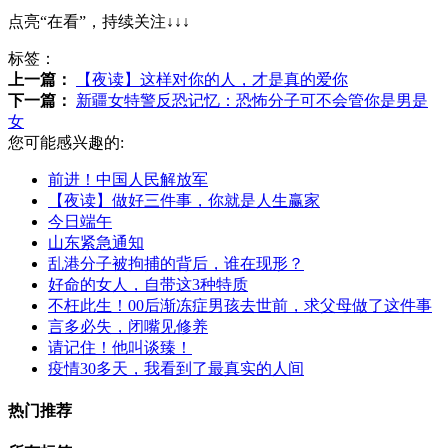
点亮“在看”，持续关注↓↓↓
标签：
上一篇：
【夜读】这样对你的人，才是真的爱你
下一篇：
新疆女特警反恐记忆：恐怖分子可不会管你是男是
女
您可能感兴趣的:
前进！中国人民解放军
【夜读】做好三件事，你就是人生赢家
今日端午
山东紧急通知
乱港分子被拘捕的背后，谁在现形？
好命的女人，自带这3种特质
不枉此生！00后渐冻症男孩去世前，求父母做了这件事
言多必失，闭嘴见修养
请记住！他叫谈臻！
疫情30多天，我看到了最真实的人间
热门推荐