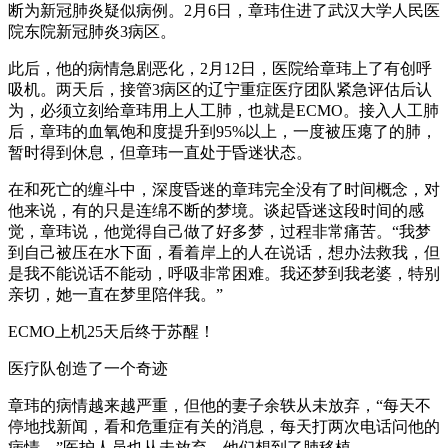
断为新冠肺炎疑似病例。2月6日，章玮住进了武汉大学人民医
院东院新冠肺炎3病区。
此后，他的病情急剧恶化，2月12日，医院给章玮上了有创呼
吸机。两天后，接管3病区的辽宁重症医疗团队紧急评估后认
为，必须立刻给章玮用上人工肺，也就是ECMO。接入人工肺
后，章玮的血氧饱和度提升到95%以上，一度被压瘪了的肺，
暂时得到休息，但章玮一直处于昏迷状态。
在和死亡的缠斗中，深度昏迷的章玮完全没有了时间概念，对
他来说，有的只是连绵不断的梦境。谈起昏迷这段时间的感
觉，章玮说，他觉得自己做了好多梦，过程非常痛苦。“我梦
到自己被压在水下面，看着岸上的人在说话，想办法救我，但
是我不能说话不能动，呼吸非常困难。我还梦到我老婆，特别
亲切，她一直在梦里陪伴我。”
ECMO上机25天后终于苏醒！
医疗队创造了一个奇迹
章玮的病情越来越严重，但他的妻子余轶从未放弃，“每天不
停地找新闻，看和危重症有关的消息，每天打两次电话问他的
病情。”医护人员也从未放弃，他们想到了肺移植。