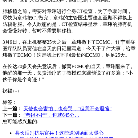
肺移植之前，需要对章玮进行全身CT检查，为了争取时间，
尽快为章玮把CT做完，章玮的主管医生贾佳甚至顾不得换上
防辐射服。令人欣慰的是，CT检查结果显示，章玮的肺有机
会慢慢好转，暂时不需要肺移植。
3月9日，在上机整整25天之后，章玮撤下了ECMO。辽宁重症
医疗队队员贾佳在当天的日记里写道：今天干了件大事，给章
玮撤了ECMO！这是我上过时间最长的ECMO，足足25天。
在长达20多天丧失意识后，撤离ECMO的当天，章玮醒来了。
他醒的那一天，负责治疗的丁教授过来跟他说了好多遍：“小
伙子你是个奇迹！”
祝福↓↓↓
标签：
上一篇：
天使也会害怕，也会哭，“但我不会退缩”
下一篇：
“考得不行”，也就645分…
您可能感兴趣的:
县长泪别抗洪官兵！这些送别场面太暖心