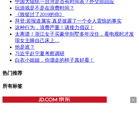
中国大陆统一台湾是否有时间表？外交部回应
玩游戏是不是在浪费时间？
《致挺过了2019的你》
拜登:若报道属实,真是披露了一个令人震惊的事实
这种行为，浪费严重！请接力倡议！
太离谱！浙江女子买豪华别墅多年没住，看电视时才发
现女主睡自己床上…
他是谁？
习近平赴宁夏考察调研
白衣小姐姐，你溜走的样子真好看！
热门推荐
所有标签