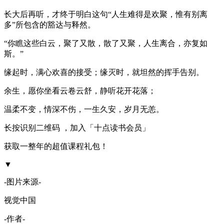
长大后再听，才终于明白这句“人生难得是欢聚，惟有别离
多”所包含的豁达与释然。
“你瞧这些白云，聚了又散，散了又聚，人生离合，亦复如
斯。”
缘起时，满心欢喜的接受；缘灭时，就坦然的挥手告别。
余生，愿你坐看云卷云舒，静听花开花落；
温柔不变，情深不伤，一生久安，岁月无恙。
长按识别二维码 ，加入「十点读书会员」
获取一整年的超值课程礼包！
▼
-图片来源-
视觉中国
-作者-