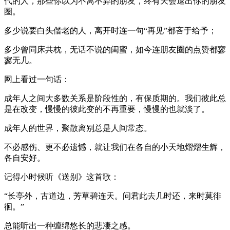
代的人，那些你以为不离不弃的朋友，终有天会退出你的朋友
圈。
多少说要白头偕老的人，离开时连一句“再见”都吝于给予；
多少曾同床共枕，无话不说的闺蜜，如今连朋友圈的点赞都寥
寥无几。
网上看过一句话：
成年人之间大多数关系是阶段性的，有保质期的。我们彼此总
是在改变，慢慢的彼此变的不再重要，慢慢的也就淡了。
成年人的世界，聚散离别总是人间常态。
不必感伤、更不必遗憾，就让我们在各自的小天地熠熠生辉，
各自安好。
记得小时候听《送别》这首歌：
“长亭外，古道边，芳草碧连天。问君此去几时还，来时莫徘
徊。”
总能听出一种缠绵悠长的悲凄之感。