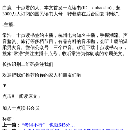
白鹿，十点君的人。本文首发十点读书(ID：duhaoshu)，超
3000万人订阅的国民读书大号，转载请在后台回复“转载”。
-主播-
常浩，十点读书签约主播，杭州电台知名主播，手握潮流、声
音鉴赏、旅行等多档节目，有品有料的音乐咖，会听上瘾的温
柔男友音。微信公众号：三个声音。欢迎下载十点读书App ，
搜索“常浩”关注主播十点号，收听常浩为你朗读的专属美文。
长按识别二维码关注我们
欢迎把我们推荐给你的家人和朋友们哟
▼
点击⬇️「阅读原文」
加入十点读书会员
标签：
上一篇：
“考得不行”，也就645分…