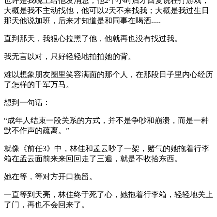
也许是我晚上给他发消息，他2个小时后才回复说在打游戏；
大概是我不主动找他，他可以2天不来找我；大概是我过生日
那天他说加班，后来才知道是和同事在喝酒.....
直到那天，我狠心拉黑了他，他就再也没有找过我。
我无言以对，只好轻轻地拍拍她的背。
难以想象朋友圈里笑容满面的那个人，在那段日子里内心经历
了怎样的千军万马。
想到一句话：
“成年人结束一段关系的方式，并不是争吵和崩溃，而是一种
默不作声的疏离。”
就像《前任3》中，林佳和孟云吵了一架，赌气的她拖着行李
箱在孟云面前来来回回走了三遍，就是不收拾东西。
她在等，等对方开口挽留。
一直等到天亮，林佳终于死了心，她拖着行李箱，轻轻地关上
了门，再也不会回来了。