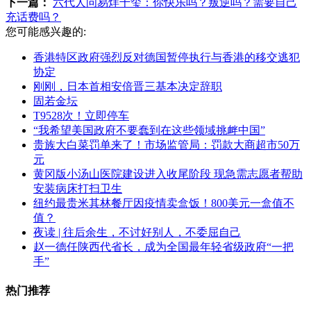
下一篇：
六代人问易烊千玺：你快乐吗？叛逆吗？需要自己
充话费吗？
您可能感兴趣的:
香港特区政府强烈反对德国暂停执行与香港的移交逃犯
协定
刚刚，日本首相安倍晋三基本决定辞职
固若金坛
T9528次！立即停车
“我希望美国政府不要蠢到在这些领域挑衅中国”
贵族大白菜罚单来了！市场监管局：罚款大商超市50万
元
黄冈版小汤山医院建设进入收尾阶段 现急需志愿者帮助
安装病床打扫卫生
纽约最贵米其林餐厅因疫情卖盒饭！800美元一盒值不
值？
夜读 | 往后余生，不讨好别人，不委屈自己
赵一德任陕西代省长，成为全国最年轻省级政府“一把
手”
热门推荐