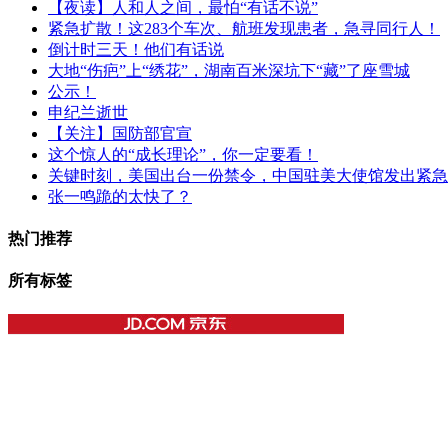
【夜读】人和人之间，最怕“有话不说”
紧急扩散！这283个车次、航班发现患者，急寻同行人！
倒计时三天！他们有话说
大地“伤疤”上“绣花”，湖南百米深坑下“藏”了座雪城
公示！
申纪兰逝世
【关注】国防部官宣
这个惊人的“成长理论”，你一定要看！
关键时刻，美国出台一份禁令，中国驻美大使馆发出紧急
张一鸣跪的太快了？
热门推荐
所有标签