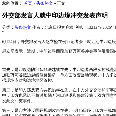
您的位置：
首页
»
头条热文
»
正文
外交部发言人就中印边境冲突发表声明
分类：
头条热文
作者：北京日报客户端
浏览：1321249
2026年
"
6月24日，外交部发言人赵立坚在例行记者会上就近期中印边
赵立坚表示，近期，中印边界西段加勒万河谷冲突事件引发国内
首先，是印度边防部队非法越线在先，中印边界西段实控线是
加勒万河谷抵边越线修路架桥，单方面改变当地现状。中方多
强现场应对和边境地区管控。
第二，是印方违反双方共识挑衅在先。在中方外交交涉和军事
中，印方也承诺不越过加勒万河口巡逻和修建设施，双方同意
发此次冲突事件。
第三，是印方违反国际规则攻击在先。6月15日晚，印方一线
涉时，印军突然暴力攻击中方前往交涉的官兵，导致双方激烈