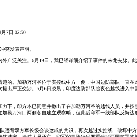
8月7日 02:50
境冲突发表声明。
外广泛关注。6月19日，我已经详细介绍了事件的来龙去脉。
清楚的。加勒万河谷位于实控线中方一侧，中国边防部队一直在
次提出严正交涉。5月6日凌晨，印度边防部队趁夜色越线进入中
压力下，印方本已同意并撤出了在加勒万河谷的越线人员，并按照
在加勒万河口两侧各自建立观察哨，但此后印军一线部队反悔达
部队违背双方军长级会谈达成的共识，再次越过实控线，破坏中
肢体冲突，造成人员死亡。印军的冒险行径严重违背两国签署的