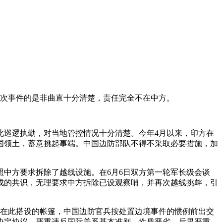
此次事件的是非曲直十分清楚，责任完全不在中方。
此巡逻执勤，对当地管控情况十分清楚。今年4月以来，印方在
国领土，蓄意挑起事端。中国边防部队不得不采取必要措施，加
中方要求拆除了越线设施。在6月6日双方第一轮军长级会谈
成的共识，无理要求中方拆除已设观察哨，并再次越线挑衅，引
方在此搭设的帐篷，中国边防官兵按处置边境事件的惯例前出交
协定协议，严重违反国际关系基本准则，性质恶劣，后果严重。