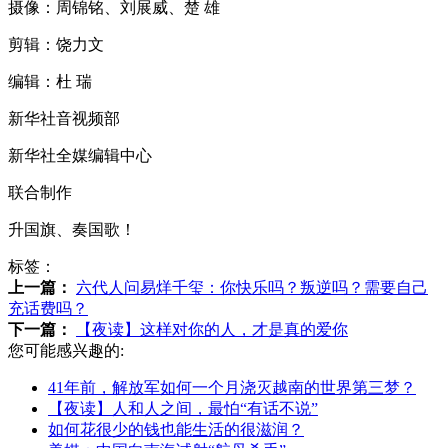
摄像：周锦铭、刘展威、楚 雄
剪辑：饶力文
编辑：杜 瑞
新华社音视频部
新华社全媒编辑中心
联合制作
升国旗、奏国歌！
标签：
上一篇：
六代人问易烊千玺：你快乐吗？叛逆吗？需要自己
充话费吗？
下一篇：
【夜读】这样对你的人，才是真的爱你
您可能感兴趣的:
41年前，解放军如何一个月浇灭越南的世界第三梦？
【夜读】人和人之间，最怕“有话不说”
如何花很少的钱也能生活的很滋润？