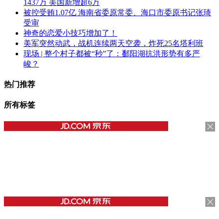
1437万 美国新增超6万
被控受贿1.07亿 海南省委原常委、海口市委原书记张琦
受审
神奇的恋爱小技巧增加了！
美军突然动武，战机连续两天空袭，炸死25名塔利班
现场 | 整个村子都被“秒”了：鄱阳湖抗洪形势有多严
峻？
热门推荐
所有标签