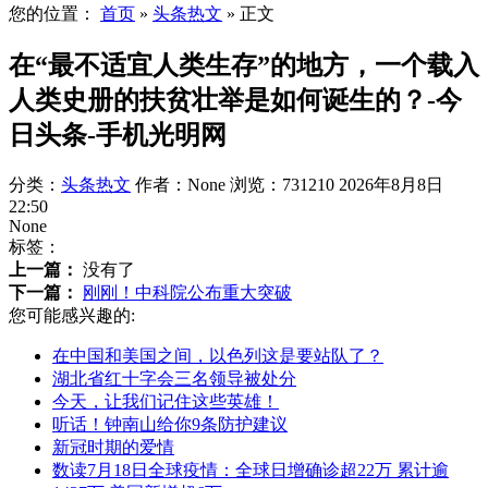
您的位置：
首页
»
头条热文
»
正文
在“最不适宜人类生存”的地方，一个载入
人类史册的扶贫壮举是如何诞生的？-今
日头条-手机光明网
分类：
头条热文
作者：None
浏览：731210
2026年8月8日
22:50
None
标签：
上一篇：
没有了
下一篇：
刚刚！中科院公布重大突破
您可能感兴趣的:
在中国和美国之间，以色列这是要站队了？
湖北省红十字会三名领导被处分
今天，让我们记住这些英雄！
听话！钟南山给你9条防护建议
新冠时期的爱情
数读7月18日全球疫情：全球日增确诊超22万 累计逾