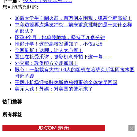
下一篇：
今天，十分想念您……
您可能感兴趣的:
00后大学生自制火箭，百万网友围观，弹幕全程高能！
中印边境再次爆发冲突，前来蓄意挑衅的是一支什么样
的部队？
怀孕9个月，她单膝跪地，坚持了20多分钟
推迟开学！这些高校发通知了，不仅武汉
全网刷屏！这脚，让人太心疼！
医生在接受采访，摄影机意外拍下这一幕……
外交部：敦促印方立即撤回！
揪心！一架载有大约100人的客机在哈萨克斯坦阿拉木图
附近坠毁
王毅赴机场迎接驻休斯敦总领事馆全体馆员回国
美元大跌！外媒：对美国的警示来了
热门推荐
所有标签