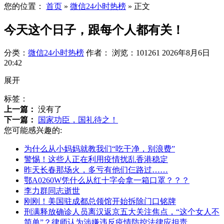
您的位置：
首页
»
微信24小时热榜
»
正文
今天这个日子，跟每个人都有关！
分类：
微信24小时热榜
作者：
浏览：101261
2026年8月6日
20:42
展开
标签：
上一篇：
没有了
下一篇：
国家功臣，国礼待之！
您可能感兴趣的:
为什么从小妈妈就教我们“吃干净，别浪费”
警惕！这些人正在利用疫情扰乱香港稳定
昨天长春那场火，多亏有他们仨路过……
鄂A0260W凭什么从红十字会拿一箱口罩？？？
李力群同志逝世
刚刚！美国驻成都总领馆开始拆除门口铭牌
刑满释放确诊人员离汉返京五大关注焦点，“这个女人不
简单”？律师认为涉嫌违反疫情防控法律应担责