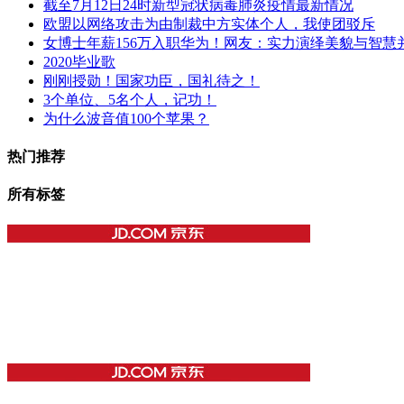
截至7月12日24时新型冠状病毒肺炎疫情最新情况
欧盟以网络攻击为由制裁中方实体个人，我使团驳斥
女博士年薪156万入职华为！网友：实力演绎美貌与智慧
2020毕业歌
刚刚授勋！国家功臣，国礼待之！
3个单位、5名个人，记功！
为什么波音值100个苹果？
热门推荐
所有标签