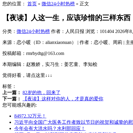
您的位置：
首页
»
微信24小时热榜
»
正文
【夜读】人这一生，应该珍惜的三样东西
分类：
微信24小时热榜
作者：人民日报
浏览：101404
2026年8
来源：恋小暖（ID：alianxiaonuan） | 作者：恋小暖、周莉 |
投稿邮箱：rmrbydtg@163.com
本期编辑：赵雅娇，实习生：姜艺童、李知桧
觉得好看，请点这里↓↓↓
标签：
上一篇：
82岁的他，回来了
下一篇：
【夜读】这样对你的人，才是真的爱你
您可能感兴趣的:
84972.32万元！
习近平向全国广大医务工作者致以节日的祝贺和诚挚的慰
今年会有大洪水吗？水利部回应！