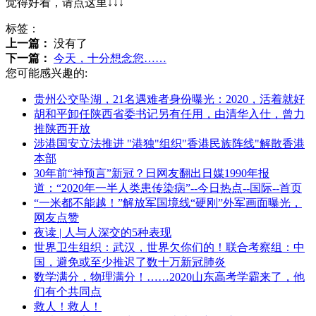
觉得好看，请点这里↓↓↓
标签：
上一篇：
没有了
下一篇：
今天，十分想念您……
您可能感兴趣的:
贵州公交坠湖，21名遇难者身份曝光：2020，活着就好
胡和平卸任陕西省委书记另有任用，由清华入仕，曾力
推陕西开放
涉港国安立法推进 "港独"组织"香港民族阵线"解散香港
本部
30年前“神预言”新冠？日网友翻出日媒1990年报
道：“2020年一半人类患传染病”--今日热点--国际--首页
“一米都不能越！”解放军国境线“硬刚”外军画面曝光，
网友点赞
夜读 | 人与人深交的5种表现
世界卫生组织：武汉，世界欠你们的！联合考察组：中
国，避免或至少推迟了数十万新冠肺炎
数学满分，物理满分！……2020山东高考学霸来了，他
们有个共同点
救人！救人！