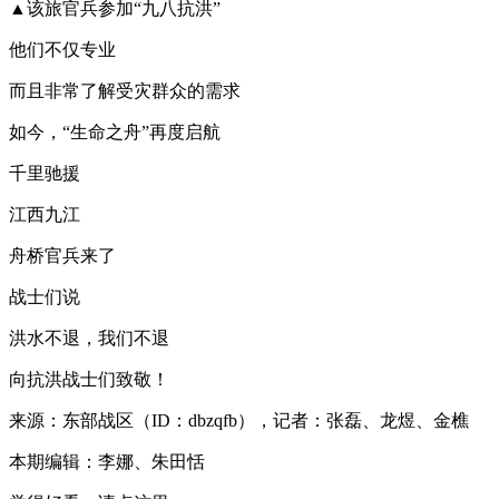
▲该旅官兵参加“九八抗洪”
他们不仅专业
而且非常了解受灾群众的需求
如今，“生命之舟”再度启航
千里驰援
江西九江
舟桥官兵来了
战士们说
洪水不退，我们不退
向抗洪战士们致敬！
来源：东部战区（ID：dbzqfb），记者：张磊、龙煜、金樵
本期编辑：李娜、朱田恬