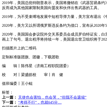
2019年，美国总统特朗普表示，美国将撤销在《武器贸易条
反而成为其他国家限制美国向盟友和伙伴出售武器的工具。
2019年，为不受束缚地发展中短程导弹力量，美方宣布退出《
2020年，美方又以所谓俄罗斯违反条约为借口，宣布从2020
2020年，美国国会参议院外交关系委员会成员罗伯特证实，
画上了句号。退出程序将持续一年，美国退出世卫组织将于202
扫描图片上的二维码
定制标准版团旗、团徽，下载团歌
编 辑丨陈伟星（济南工程职院团委）
校 对丨梁盛皓校 审丨肖 健
值班编委丨王小鲲
标签：
上一篇：
天使也会害怕，也会哭，“但我不会退缩”
下一篇：
“考得不行”，也就645分…