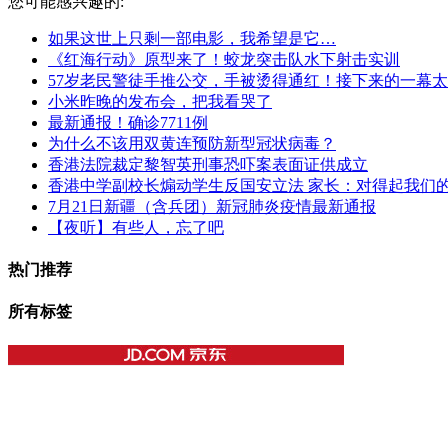
您可能感兴趣的:
如果这世上只剩一部电影，我希望是它…
《红海行动》原型来了！蛟龙突击队水下射击实训
57岁老民警徒手推公交，手被烫得通红！接下来的一幕
小米昨晚的发布会，把我看哭了
最新通报！确诊7711例
为什么不该用双黄连预防新型冠状病毒？
香港法院裁定黎智英刑事恐吓案表面证供成立
香港中学副校长煽动学生反国安立法 家长：对得起我们
7月21日新疆（含兵团）新冠肺炎疫情最新通报
【夜听】有些人，忘了吧
热门推荐
所有标签