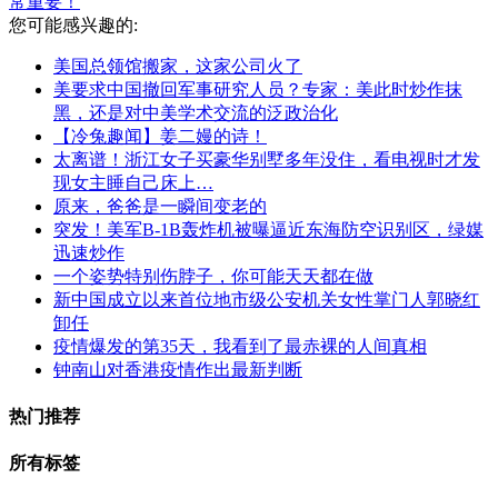
常重要！
您可能感兴趣的:
美国总领馆搬家，这家公司火了
美要求中国撤回军事研究人员？专家：美此时炒作抹
黑，还是对中美学术交流的泛政治化
【冷兔趣闻】姜二嫚的诗！
太离谱！浙江女子买豪华别墅多年没住，看电视时才发
现女主睡自己床上…
原来，爸爸是一瞬间变老的
突发！美军B-1B轰炸机被曝逼近东海防空识别区，绿媒
迅速炒作
一个姿势特别伤脖子，你可能天天都在做
新中国成立以来首位地市级公安机关女性掌门人郭晓红
卸任
疫情爆发的第35天，我看到了最赤裸的人间真相
钟南山对香港疫情作出最新判断
热门推荐
所有标签