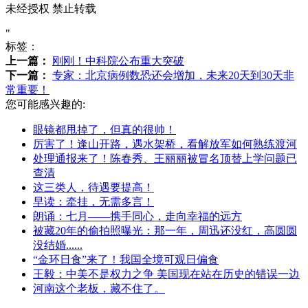
未经授权 禁止转载
"
标签：
上一篇：
刚刚！中科院公布重大突破
下一篇：
专家：北京病例数恐还会增加，未来20天到30天非
常重要！
您可能感兴趣的:
眼镜都甩掉了，但真的很帅！
厉害了！逢山开路，遇水架桥，看解放军如何熟练渡河
处理通报来了！陈春秀、王丽丽被冒名顶替上学问题已
查清
这三类人，待遇要提高！
早读：牵挂，无需多言！
朗诵：七月——携手同心，走向幸福的远方
被藏20年的偷拍照曝光：那一年，周迅还没红，高圆圆
没结婚......
“金环日食”来了！我国全境可观日偏食
王毅：中美不是权力之争 美国现在站在历史的错误一边
河南这个老板，藏不住了。