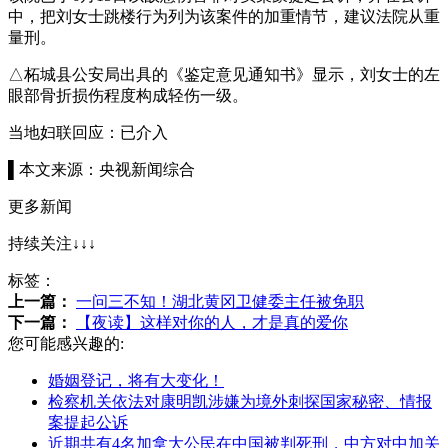
中，把刘女士跳楼行为列为该案件的加重情节，建议法院从重
量刑。
△柘城县公安局出具的《鉴定意见通知书》显示，刘女士的左
眼部骨折损伤程度构成轻伤一级。
当地妇联回应：已介入
▌本文来源：央视新闻综合
更多新闻
持续关注↓↓↓
标签：
上一篇：
一问三不知！湖北黄冈卫健委主任被免职
下一篇：
【夜读】这样对你的人，才是真的爱你
您可能感兴趣的:
婚姻登记，将有大变化！
检察机关依法对康明凯涉嫌为境外刺探国家秘密、情报
案提起公诉
近期共有4名加拿大公民在中国被判死刑，中方对中加关