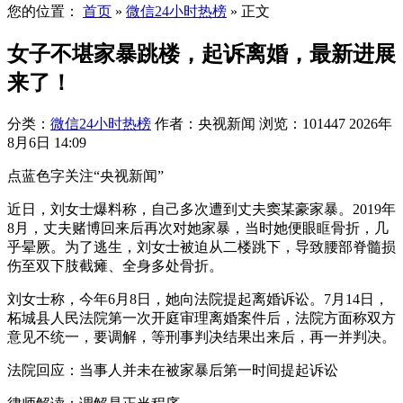
您的位置：
首页
»
微信24小时热榜
»
正文
女子不堪家暴跳楼，起诉离婚，最新进展
来了！
分类：
微信24小时热榜
作者：央视新闻
浏览：101447
2026年
8月6日 14:09
点蓝色字关注“央视新闻”
近日，刘女士爆料称，自己多次遭到丈夫窦某豪家暴。2019年
8月，丈夫赌博回来后再次对她家暴，当时她便眼眶骨折，几
乎晕厥。为了逃生，刘女士被迫从二楼跳下，导致腰部脊髓损
伤至双下肢截瘫、全身多处骨折。
刘女士称，今年6月8日，她向法院提起离婚诉讼。7月14日，
柘城县人民法院第一次开庭审理离婚案件后，法院方面称双方
意见不统一，要调解，等刑事判决结果出来后，再一并判决。
法院回应：当事人并未在被家暴后第一时间提起诉讼