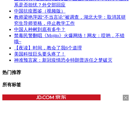
系是否担忧？外交部回应
中国抗疫图鉴（视频版）
教师梁艳萍因“不当言论”被调查，湖北大学：取消其研
究生导师资格，停止教学工作
中国人种树到底有多牛？
禁毒民警翻唱《Mojito》火爆网络！网友：哎哟，不错
哦~
【夜读】时间，教会了我6个道理
美国科技巨头要头疼了！
神准预言家：新冠疫情恐令特朗普连任之梦破灭
热门推荐
所有标签