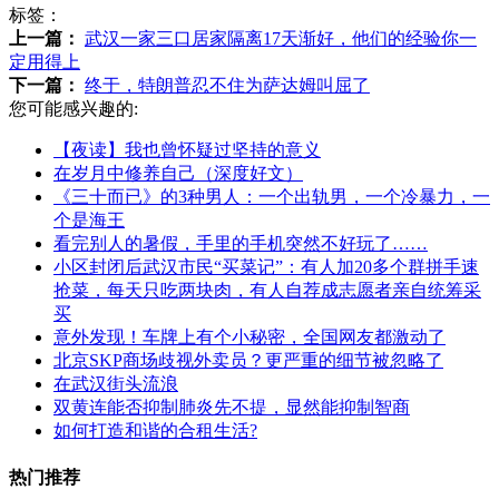
标签：
上一篇：
武汉一家三口居家隔离17天渐好，他们的经验你一
定用得上
下一篇：
终于，特朗普忍不住为萨达姆叫屈了
您可能感兴趣的:
【夜读】我也曾怀疑过坚持的意义
在岁月中修养自己（深度好文）
《三十而已》的3种男人：一个出轨男，一个冷暴力，一
个是海王
看完别人的暑假，手里的手机突然不好玩了……
小区封闭后武汉市民“买菜记”：有人加20多个群拼手速
抢菜，每天只吃两块肉，有人自荐成志愿者亲自统筹采
买
意外发现！车牌上有个小秘密，全国网友都激动了
北京SKP商场歧视外卖员？更严重的细节被忽略了
在武汉街头流浪
双黄连能否抑制肺炎先不提，显然能抑制智商
如何打造和谐的合租生活?
热门推荐