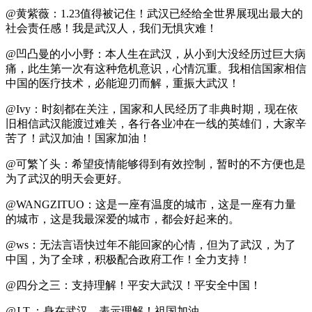
@黄紫薇：1.23值得被记住！武汉已经给全世界展现出最大的
社会责任感！我是武汉人，我们无惧灾难！
@凹凸曼的小小野：本人生在武汉，从小到大没经历过巨大病
痛，此生第一次有这种危机意识，心情沉重。我相信国家相信
中国的医疗技术，必能迎刃而解，重振大武汉！
@Ivy：时刻都在关注，国家和人民经历了非典时期，现在依
旧相信武汉能渡过难关，各行各业冲在一线的英雄们，大家辛
苦了！武汉加油！国家加油！
@可繁丫头：希望疫情能够得到有效控制，暂时的不方便也是
为了武汉的明天会更好。
@WANGZITUO：这是一座有温度的城市，这是一座有力量
的城市，这是我最深爱的城市，都会好起来的。
@ws：无法言语快过年不能回家的心情，但为了武汉，为了
中国，为了全球，积极配合政府工作！全力支持！
@四分之三：支持理解！平安大武汉！平安全中国！
@J.T.：身在武汉，表示理解！祖国加油。