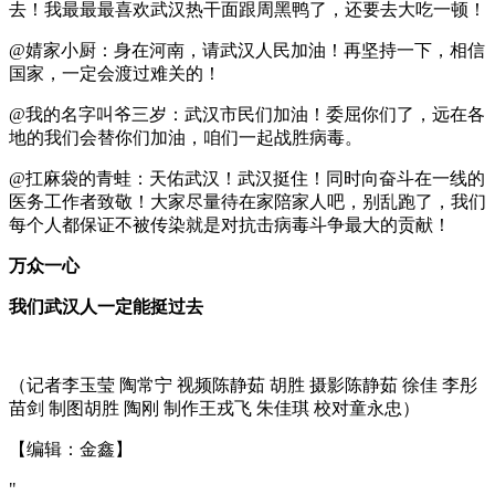
去！我最最最喜欢武汉热干面跟周黑鸭了，还要去大吃一顿！
@婧家小厨：身在河南，请武汉人民加油！再坚持一下，相信
国家，一定会渡过难关的！
@我的名字叫爷三岁：武汉市民们加油！委屈你们了，远在各
地的我们会替你们加油，咱们一起战胜病毒。
@扛麻袋的青蛙：天佑武汉！武汉挺住！同时向奋斗在一线的
医务工作者致敬！大家尽量待在家陪家人吧，别乱跑了，我们
每个人都保证不被传染就是对抗击病毒斗争最大的贡献！
万众一心
我们武汉人一定能挺过去
（记者李玉莹 陶常宁 视频陈静茹 胡胜 摄影陈静茹 徐佳 李彤
苗剑 制图胡胜 陶刚 制作王戎飞 朱佳琪 校对童永忠）
【编辑：金鑫】
"