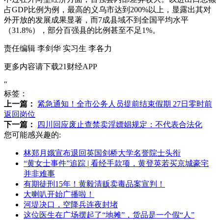
占GDP比例为例，最高的义乌市达到200%以上，显露出其对
外开放的发展成果显著，而7成县域不到全国平均水平
（31.8%），部分百强县的比例甚至不足1%。
责任编辑 李剑华 实习生 李各力
更多内容请下载21财经APP
"
标签：
上一篇：
紧急通知！全市公务人员提前结束假期 27日零时前
返回岗位
下一篇：
四川回应废止查禁卖淫嫖娼规定：不代表合法化
您可能感兴趣的:
林郑月娥宣布退回英国剑桥大学名誉院士头衔
“黄女士事件”追踪 | 看经手款项，黄登英若买京城豪宅
并非难事
有期徒刑15年！黄毅清贩卖毒品案宣判！
大喇叭开始广播啦！
河堤决口，空降兵连夜封堵
这位医生在广场摆起了“地摊”，货品是一个假“人”