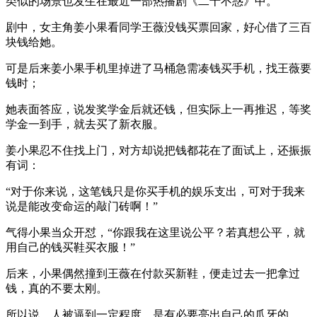
类似的场景也发生在最近一部热播剧《二十不惑》中。
剧中，女主角姜小果看同学王薇没钱买票回家，好心借了三百
块钱给她。
可是后来姜小果手机里掉进了马桶急需凑钱买手机，找王薇要
钱时；
她表面答应，说发奖学金后就还钱，但实际上一再推迟，等奖
学金一到手，就去买了新衣服。
姜小果忍不住找上门，对方却说把钱都花在了面试上，还振振
有词：
“对于你来说，这笔钱只是你买手机的娱乐支出，可对于我来
说是能改变命运的敲门砖啊！”
气得小果当众开怼，“你跟我在这里说公平？若真想公平，就
用自己的钱买鞋买衣服！”
后来，小果偶然撞到王薇在付款买新鞋，便走过去一把拿过
钱，真的不要太刚。
所以说，人被逼到一定程度，是有必要亮出自己的爪牙的。