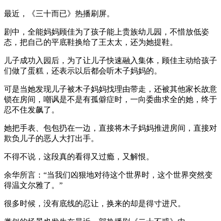
最近，《三十而已》热播刷屏。
剧中，全能妈妈顾佳为了孩子能上贵族幼儿园，不惜放低姿
态，把自己的平底鞋换给了王太太，还为她提鞋。
儿子成功入园后，为了让儿子快速融入集体，顾佳主动给孩子
们做了蛋糕，还表示以后都会听木子妈妈的。
可是当她发现儿子被木子妈妈找理由带走，还被其他家长故意
锁在房间，嘲讽是不是有孤僻症时，一向委曲求全的她，终于
忍不住发飙了。
她把手表、包包扔在一边，直接将木子妈妈推进房间，直接对
欺负儿子的恶人大打出手。
不得不说，这段真的看得又过瘾，又解恨。
余华所言：“当我们凶狠地对待这个世界时，这个世界突然变
得温文尔雅了。”
很多时候，没有底线的忍让，换来的却是得寸进尺。