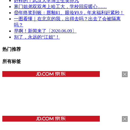
好样的！武汉大学博士生吴亦凡
寒门姐弟双双考上哈工大，学校回应暖心……
🤑年终奖到账：唇釉¥1、眼妆¥9.9，年末福利赶紧秒！
一图看懂｜在北京的我，出得去吗？出去了会被隔离
吗？
早啊！新闻来了〔2020.06.09〕
别了，永远的“江姐”！
热门推荐
所有标签