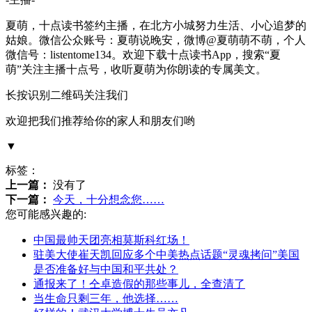
夏萌，十点读书签约主播，在北方小城努力生活、小心追梦的
姑娘。微信公众账号：夏萌说晚安，微博@夏萌萌不萌，个人
微信号：listentome134。欢迎下载十点读书App，搜索“夏
萌”关注主播十点号，收听夏萌为你朗读的专属美文。
长按识别二维码关注我们
欢迎把我们推荐给你的家人和朋友们哟
▼
标签：
上一篇：
没有了
下一篇：
今天，十分想念您……
您可能感兴趣的:
中国最帅天团亮相莫斯科红场！
驻美大使崔天凯回应多个中美热点话题“灵魂拷问”美国
是否准备好与中国和平共处？
通报来了！仝卓造假的那些事儿，全查清了
当生命只剩三年，他选择……