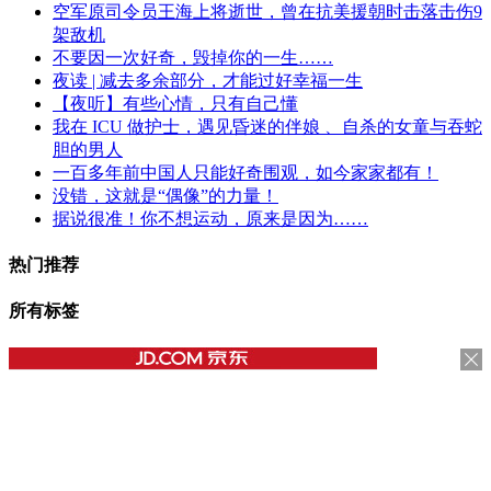
空军原司令员王海上将逝世，曾在抗美援朝时击落击伤9
架敌机
不要因一次好奇，毁掉你的一生……
夜读 | 减去多余部分，才能过好幸福一生
【夜听】有些心情，只有自己懂
我在 ICU 做护士，遇见昏迷的伴娘 、自杀的女童与吞蛇
胆的男人
一百多年前中国人只能好奇围观，如今家家都有！
没错，这就是“偶像”的力量！
据说很准！你不想运动，原来是因为……
热门推荐
所有标签