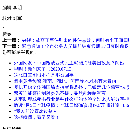
编辑 李明
校对 刘军
"
标签：
上一篇：
央视：故宫车事件引出的件件悬疑，何时有个正面回
下一篇：
紧急通知！全市公务人员提前结束假期 27日零时前
您可能感兴趣的:
外国网友：中国改成西式民主就能消除美国敌意？问她…
早啊！新闻来了〔2020.07.13〕
这张口罩图根本不是那么回事！
暴雨黄色预警:湖南、湖北、河南等地局地有大暴雨
复仇开始？传韩国瑜支持者将反扑，已锁定几位绿营“立
双黄连能否抑制肺炎先不提，显然能抑制智商
从事助理或秘书行业是种什么样的体验？过来人能分享些
数读7月5日全球疫情：全球日增确诊超19.6万 累计逾1136
“我以前没喜欢过别人”
这些瞬间，看了又看！