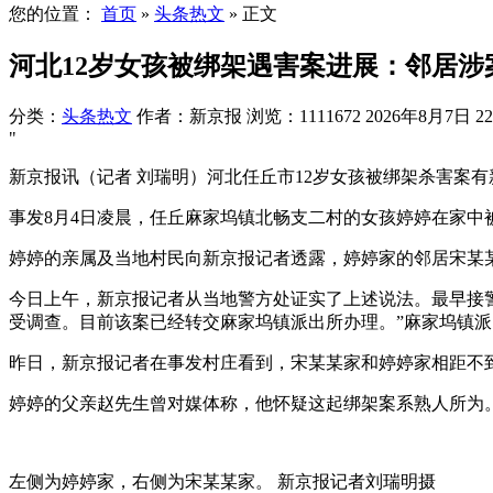
您的位置：
首页
»
头条热文
»
正文
河北12岁女孩被绑架遇害案进展：邻居涉
分类：
头条热文
作者：新京报
浏览：1111672
2026年8月7日 22
"
新京报讯（记者 刘瑞明）河北任丘市12岁女孩被绑架杀害案
事发8月4日凌晨，任丘麻家坞镇北畅支二村的女孩婷婷在家中
婷婷的亲属及当地村民向新京报记者透露，婷婷家的邻居宋某
今日上午，新京报记者从当地警方处证实了上述说法。最早接
受调查。目前该案已经转交麻家坞镇派出所办理。”麻家坞镇派
昨日，新京报记者在事发村庄看到，宋某某家和婷婷家相距不
婷婷的父亲赵先生曾对媒体称，他怀疑这起绑架案系熟人所为
左侧为婷婷家，右侧为宋某某家。 新京报记者刘瑞明摄