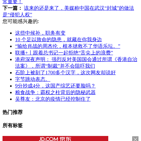
常重要！
下一篇：
该来的还是来了，美媒称中国在武汉“封城”的做法
是“侵犯人权”
您可能感兴趣的:
这些中候补，职务有变
10 个足以致命的隐患，就藏在你我身边
“输给肖战的周杰伦，根本拯救不了华语乐坛。”
联播+丨跟着总书记一起拒绝“舌尖上的浪费”
港府深夜声明： 强烈反对美国国会通过所谓《香港自治
法案》，所谓“制裁”并不会阻吓我们
石阶上被刻了1700多个汉字，这次网友却说好
字节跳动表态。
9分抄成4分，这国产综艺还要脸吗？
粮食战争：霸权之柱背后的隐秘武器
吴尊友：北京的疫情已经控制住了
热门推荐
所有标签