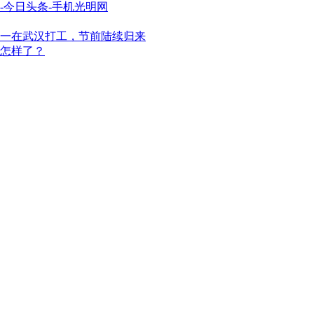
-今日头条-手机光明网
分之一在武汉打工，节前陆续归来
来怎样了？