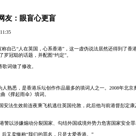
网友：眼盲心更盲
1:35
宣称自己“人在英国，心系香港”，这一虚伪说法居然还得到了香
了罗冠聪的话题，并配图“约定”。
将歌词做了修改。
人熟悉，是香港乐坛创作作品最多的填词人之一。2008年北
”歌曲《撑起雨伞》填词。
在港区国安法生效前连夜乘飞机逃往英国伦敦，此后他与前港督彭定
日，港警以涉嫌煽动分裂国家、勾结外国或境外势力危害国家安全
，后又卖惨称“我们的罪名，只是太爱香港。”