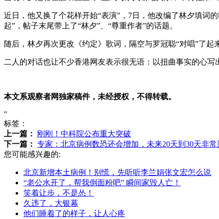
近日，他又换了个花样开始“表演”，7日，他改编了林夕填词
起”，帖子末尾带上了“林夕”、“尊重作者”的话题。
随后，林夕再次更改《约定》歌词，隔空与罗冠聪“对唱”了起
二人的对话也让不少香港网友表示很无语：以扭曲事实的心写
本文系观察者网独家稿件，未经授权，不得转载。
"
标签：
上一篇：
刚刚！中科院公布重大突破
下一篇：
专家：北京病例数恐还会增加，未来20天到30天非常
您可能感兴趣的:
北京新增本土病例！别慌，先听听李兰娟张文宏怎么说
“老公水开了，帮我倒面粉吧” 瞬间家毁人亡！
笑着让步，不是怂！
久违了，大银幕
他们睡着了的样子，让人心疼