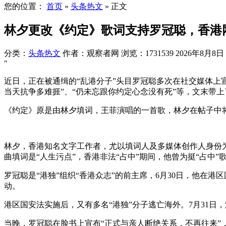
您的位置：
首页
»
头条热文
»
正文
林夕更改《约定》歌词支持罗冠聪，香港
分类：
头条热文
作者：观察者网
浏览：1731539
2026年8月8日 1
"
近日，正在被通缉的“乱港分子”头目罗冠聪多次在社交媒体上
当天抗争多难捱”、“仍未忘跟你约定心念没有死”等，文末带上
《约定》原是由林夕填词，王菲演唱的一首歌，林夕在帖子中
林夕，香港知名文字工作者，尤以填词人及多媒体创作人身份为
曲填词是“人生污点”，香港非法“占中”期间，他曾为挺“占中
罗冠聪是“港独”组织“香港众志”的前主席，6月30日，他
动。
港区国安法实施后，又有多名“港独”分子逃亡海外。7月31
当晚，罗冠聪在脸书上宣布“正式与亲人断绝关系，不再往来”