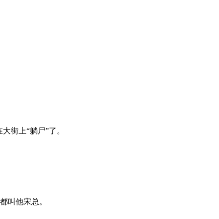
大街上“躺尸”了。
们都叫他宋总。