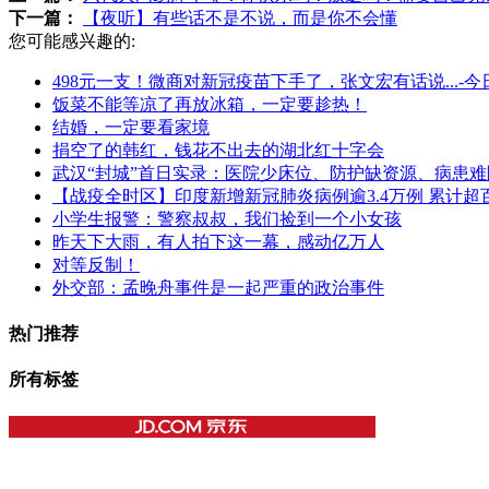
下一篇：
【夜听】有些话不是不说，而是你不会懂
您可能感兴趣的:
498元一支！微商对新冠疫苗下手了，张文宏有话说...-
饭菜不能等凉了再放冰箱，一定要趁热！
结婚，一定要看家境
捐空了的韩红，钱花不出去的湖北红十字会
武汉“封城”首日实录：医院少床位、防护缺资源、病患难
【战疫全时区】印度新增新冠肺炎病例逾3.4万例 累计超
小学生报警：警察叔叔，我们捡到一个小女孩
昨天下大雨，有人拍下这一幕，感动亿万人
对等反制！
外交部：孟晚舟事件是一起严重的政治事件
热门推荐
所有标签