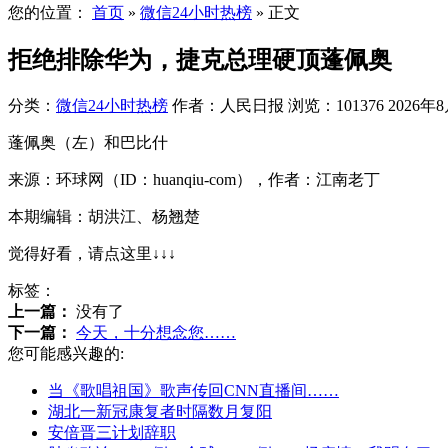
您的位置：
首页
»
微信24小时热榜
»
正文
拒绝排除华为，捷克总理硬顶蓬佩奥
分类：
微信24小时热榜
作者：人民日报
浏览：101376
2026年8
蓬佩奥（左）和巴比什
来源：环球网（ID：huanqiu-com），作者：江南老丁
本期编辑：胡洪江、杨翘楚
觉得好看，请点这里↓↓↓
标签：
上一篇：
没有了
下一篇：
今天，十分想念您……
您可能感兴趣的:
当《歌唱祖国》歌声传回CNN直播间……
湖北一新冠康复者时隔数月复阳
安倍晋三计划辞职