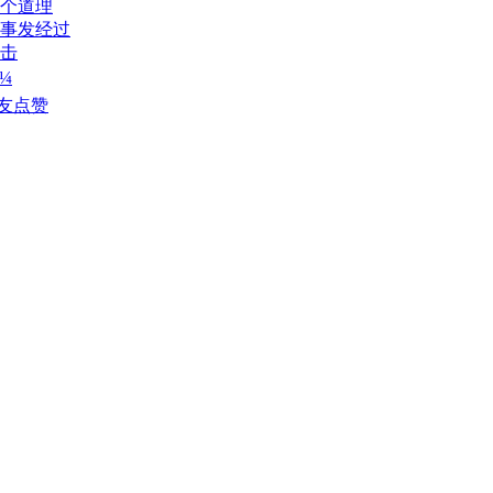
3个道理
事发经过
击
ï¼
友点赞