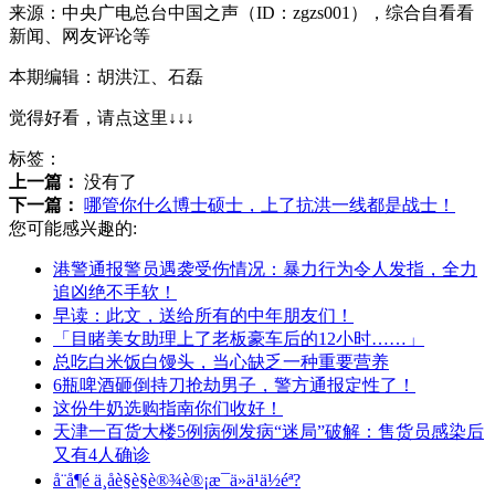
来源：中央广电总台中国之声（ID：zgzs001），综合自看看
新闻、网友评论等
本期编辑：胡洪江、石磊
觉得好看，请点这里↓↓↓
标签：
上一篇：
没有了
下一篇：
哪管你什么博士硕士，上了抗洪一线都是战士！
您可能感兴趣的:
港警通报警员遇袭受伤情况：暴力行为令人发指，全力
追凶绝不手软！
早读：此文，送给所有的中年朋友们！
「目睹美女助理上了老板豪车后的12小时……」
总吃白米饭白馒头，当心缺乏一种重要营养
6瓶啤酒砸倒持刀抢劫男子，警方通报定性了！
这份牛奶选购指南你们收好！
天津一百货大楼5例病例发病“迷局”破解：售货员感染后
又有4人确诊
å¨å¶é ä¸åè§è§è®¾è®¡æ¯ä»ä¹ä½éª?