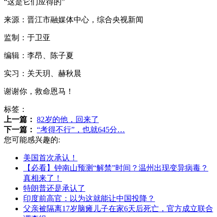
“这是它们应得的”
来源：晋江市融媒体中心，综合央视新闻
监制：于卫亚
编辑：李昂、陈子夏
实习：关天玥、赫秋晨
谢谢你，救命恩马！
标签：
上一篇：
82岁的他，回来了
下一篇：
“考得不行”，也就645分…
您可能感兴趣的:
美国首次承认！
【必看】钟南山预测“解禁”时间？温州出现变异病毒？
真相来了！
特朗普还是承认了
印度前高官：以为这就能让中国投降？
父亲被隔离17岁脑瘫儿子在家6天后死亡，官方成立联合