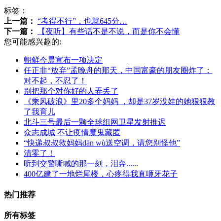
标签：
上一篇：
“考得不行”，也就645分…
下一篇：
【夜听】有些话不是不说，而是你不会懂
您可能感兴趣的:
朝鲜今晨宣布一项决定
任正非“放弃”孟晚舟的那天，中国富豪的朋友圈炸了：
对不起，不忍了！
别把那个对你好的人弄丢了
《乘风破浪》里20多个妈妈 ，却是37岁没娃的她狠狠教
了我育儿
北斗三号最后一颗全球组网卫星发射推迟
众志成城 不让疫情魔鬼藏匿
“快递叔叔救妈妈dān wù送空调，请您别怪他”
清零了！
听到交警嘶喊的那一刻，泪奔......
400亿建了一地烂尾楼，心疼得我直咂牙花子
热门推荐
所有标签