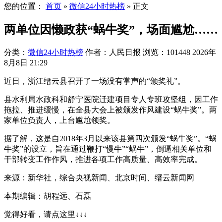
您的位置：
首页
»
微信24小时热榜
»
正文
两单位因懒政获“蜗牛奖”，场面尴尬……
分类：
微信24小时热榜
作者：人民日报
浏览：101448
2026年
8月8日 21:29
近日，浙江缙云县召开了一场没有掌声的“颁奖礼”。
县水利局水政科和舒宁医院迁建项目专人专班攻坚组，因工作
拖拉、推进缓慢，在全县大会上被颁发作风建设“蜗牛奖”。两
家单位负责人，上台尴尬领奖。
据了解，这是自2018年3月以来该县第四次颁发“蜗牛奖”。“蜗
牛奖”的设立，旨在通过鞭打“慢牛”“蜗牛”，倒逼相关单位和
干部转变工作作风，推进各项工作高质量、高效率完成。
来源：新华社，综合央视新闻、北京时间、缙云新闻网
本期编辑：胡程远、石磊
觉得好看，请点这里↓↓↓