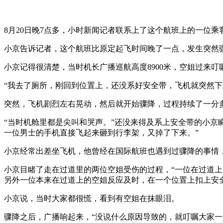
8月20日晚7点多，小时新闻记者联系上了这个航班上的一位
小京告诉记者，这个航班比原定起飞时间晚了一点，发生突然骤
小京记得很清楚，当时机长广播巡航高度8900米，空姐过来
“我去了厕所，刚回到位置上，还没系好安全带，飞机就突然下
突然，飞机剧烈左右晃动，然后就开始骤降，过程持续了一分
“当时机舱里都是尖叫和哭声。”还没来得及系上安全带的小京
一位男士的手机直接飞起来砸到行李架，又掉了下来。”
小京经常出差坐飞机，他曾经在国际航班也遇到过骤降的事情，
小京目睹了走在过道里的两位空姐受伤的过程，“一位在过道
另外一位本来在过道上的空姐反应及时，在一个位置上扣上安
小京说，当时大家都很慌，看到有空姐在抹眼泪。
骤降之后，广播响起来，“没说什么原因导致的，就叮嘱大家一