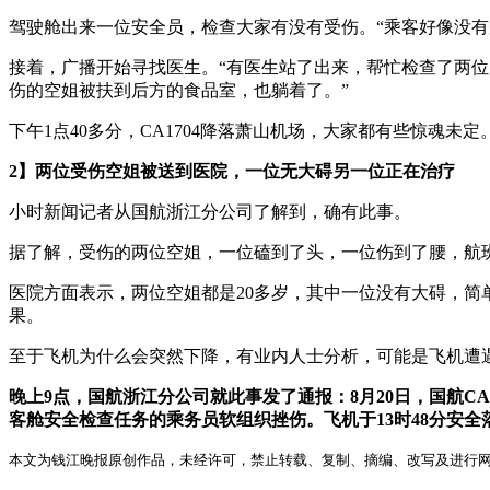
驾驶舱出来一位安全员，检查大家有没有受伤。“乘客好像没有
接着，广播开始寻找医生。“有医生站了出来，帮忙检查了两
伤的空姐被扶到后方的食品室，也躺着了。”
下午1点40多分，CA1704降落萧山机场，大家都有些惊魂
2】两位受伤空姐被送到医院，一位无大碍另一位正在治疗
小时新闻记者从国航浙江分公司了解到，确有此事。
据了解，受伤的两位空姐，一位磕到了头，一位伤到了腰，航
医院方面表示，两位空姐都是20多岁，其中一位没有大碍，
果。
至于飞机为什么会突然下降，有业内人士分析，可能是飞机遭
晚上9点，国航浙江分公司就此事发了通报：8月20日，国航C
客舱安全检查任务的乘务员软组织挫伤。飞机于13时48分安
本文为钱江晚报原创作品，未经许可，禁止转载、复制、摘编、改写及进行