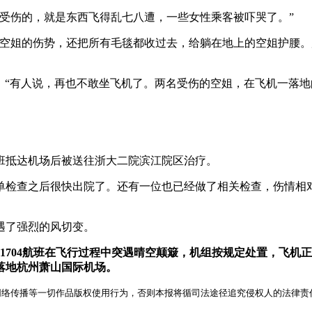
受伤的，就是东西飞得乱七八遭，一些女性乘客被吓哭了。”
位空姐的伤势，还把所有毛毯都收过去，给躺在地上的空姐护腰
未定。“有人说，再也不敢坐飞机了。两名受伤的空姐，在飞机一落
班抵达机场后被送往浙大二院滨江院区治疗。
简单检查之后很快出院了。还有一位也已经做了相关检查，伤情相
遇了强烈的风切变。
A1704航班在飞行过程中突遇晴空颠簸，机组按规定处置，飞
全落地杭州萧山国际机场。
网络传播等一切作品版权使用行为，否则本报将循司法途径追究侵权人的法律责