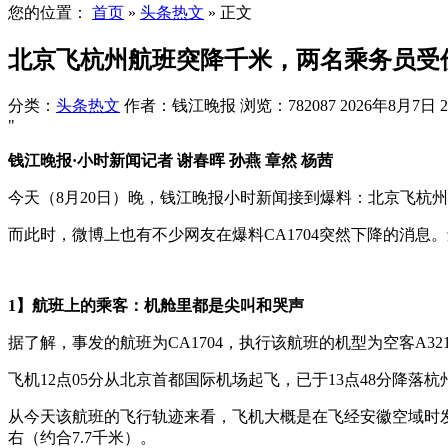
您的位置：
首页
»
头条热文
»
正文
北京飞杭州航班突降千米，两名乘务员受
分类：
头条热文
作者：钱江晚报
浏览：782087
2026年8月7日 2
"
钱江晚报·小时新闻记者 谢春晖 孙燕 章然 杨茜
今天（8月20日）晚，钱江晚报小时新闻接到爆料：北京飞杭州的航
而此时，微博上也有不少网友在爆料CA1704突然下降的消息
1】航班上的乘客：机舱里都是尖叫和哭声
据了解，事发的航班为CA1704，执行该航班的机型为空客A321
飞机12点05分从北京首都国际机场起飞，已于13点48分降落
从今天该航班的飞行轨迹来看，飞机大概是在飞经安徽空域时发生
右（约合7.7千米）。