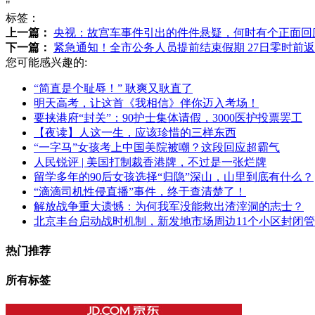
"
标签：
上一篇：
央视：故宫车事件引出的件件悬疑，何时有个正面回
下一篇：
紧急通知！全市公务人员提前结束假期 27日零时前
您可能感兴趣的:
“简直是个耻辱！” 耿爽又耿直了
明天高考，让这首《我相信》伴你迈入考场！
要挟港府“封关”：90护士集体请假，3000医护投票罢工
【夜读】人这一生，应该珍惜的三样东西
“一字马”女孩考上中国美院被嘲？这段回应超霸气
人民锐评 | 美国打制裁香港牌，不过是一张烂牌
留学多年的90后女孩选择“归隐”深山，山里到底有什么？
“滴滴司机性侵直播”事件，终于查清楚了！
解放战争重大遗憾：为何我军没能救出渣滓洞的志士？
北京丰台启动战时机制，新发地市场周边11个小区封闭
热门推荐
所有标签