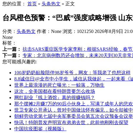
您的位置：
首页
»
头条热文
»
正文
台风橙色预警：“巴威”强度或略增强 山
分类：
头条热文
作者：None
浏览：1021250
2026年8月9日 21:0
None
标签：
上一篇：
抗击SARS重症医学专家李刚：根据SARS经验，春
下一篇：
专家：北京病例数恐还会增加，未来20天到30天非常
您可能感兴趣的:
100岁奶奶贴脸陪伴98岁爷爷，网友：等我老了也想这样
8.8诚信日|@全市中小学生，诚信从我做起，一起来看《
世界上最浪漫的死亡曝光：一鲸落，万物生
这次，全美国都在看特朗普要怎么收场
网红副业『线上酒馆』真的很赚钱吗？
那个摆摊2月赚7万的90后小伙身上，写满了成年人的悲欢
世卫专家公开承认，曾对中国做法怀有偏见，如今却被中
朝鲜劳动党第七届中央军事委员会第五次会议预备会议举
快讯！特朗普发声明宣布弟弟去世，此前他刚刚去探望
中国抗疫图鉴（视频版）