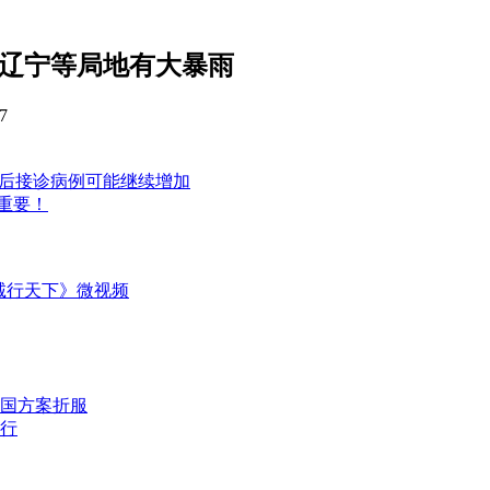
东辽宁等局地有大暴雨
7
节后接诊病例可能继续增加
重要！
诚行天下》微视频
国方案折服
行