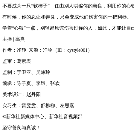
不要成为一只“软柿子”，任由别人哄骗你的善良，利用你的心
有时候，你的忍让和善良，只会变成他们伤害你的一把利器。
学着“心狠”一点，别轻易原谅伤害过你的人，如此，才能让自
主播 | 高熹
作者：净静 来源：净物（ID：cystyle001）
监审：葛素表
监制：于卫亚、吴炜玲
编辑：陈子夏、李昂、张欢
美术设计：赵丹阳
实习生：雷雯雯、舒柳柳、左思嘉
©新华社新媒体中心、新华社音视频部
坚守善良与真诚！