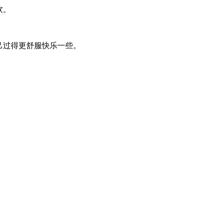
软。
己过得更舒服快乐一些。