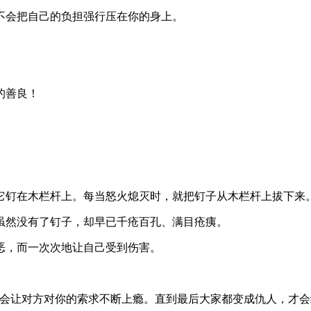
不会把自己的负担强行压在你的身上。
的善良！
它钉在木栏杆上。每当怒火熄灭时，就把钉子从木栏杆上拔下来
虽然没有了钉子，却早已千疮百孔、满目疮痍。
恶，而一次次地让自己受到伤害。
还会让对方对你的索求不断上瘾。直到最后大家都变成仇人，才会