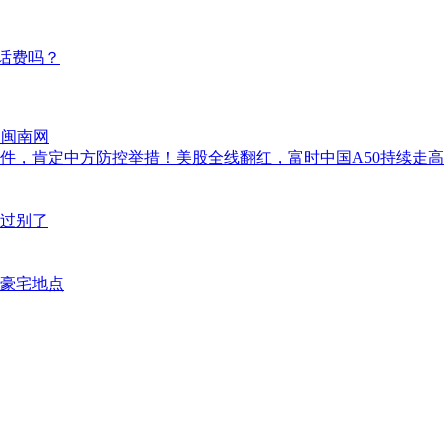
话费吗？
 闽南网
件，肯定中方防控举措！美股全线翻红，富时中国A50持续走高
告过别了
光豪宅地点