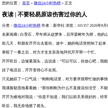
您的位置：
首页
»
微信24小时热榜
»
正文
夜读 | 不要轻易原谅伤害过你的人
分类：
微信24小时热榜
作者：新华社
浏览：101357
2026年8月8
名家画廊 | 白雪石，早年师从赵梦朱，后拜梁树年为师，他
前几天，和朋友芹芹出去逛街。途中，她的电话突然响了起来
寒暄了一番之后，对方才支支吾吾地拜托芹芹帮一个忙。
芹芹听后，边皱紧眉头，边说道：“可以可以，你放心吧，我能
挂了电话后，芹芹变得心不在焉。
只见她叹了一口气说：“刚刚电话里，对方要求我帮忙做的事情
我满脸疑惑地看着她：“那你刚刚为什么不直接说你没空，不能
芹芹为难地对我说：“你是不知道，我们以前关系很好的，经常
听后，我无奈地摇了摇头。