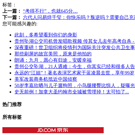
标签：
上一篇：
“考得不行”，也就645分…
下一篇：
六代人问易烊千玺：你快乐吗？叛逆吗？需要自己充
您可能感兴趣的:
此刻，多希望看到你们的身影
贵州坠湖公交司机曾发唱歌视频 传其女儿去年高考自杀 -
深夜重磅！世卫组织将疫情列为国际关注突发公共卫生事
那些刷屏的故宫美照，原来是他拍的
朗诵：九月，愿心有归途，安暖幸福
贵州公交坠湖，21人遇难：今生，你其实已经和很多人
永远的“江姐”！著名表演艺术家于蓝凌晨去世，享年99岁
美军改装商务机抵近中国侦察
50岁李嘉欣晒与儿子遛狗照，小鸟腿腰臀比惊人，疑曝
史无前例！加拿大圣约翰市全城被雪埋掉！太可怕了...
热门推荐
所有标签