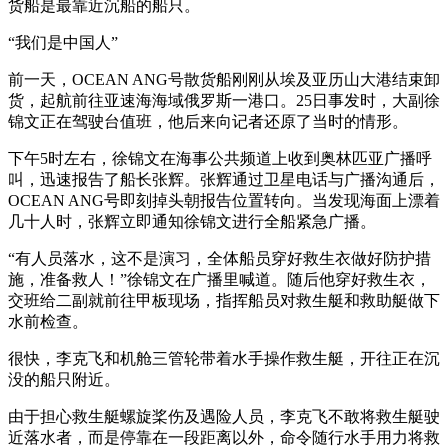
货船是最靠近沉船的船只。
“我们是中国人”
前一天，OCEAN ANG号散货船刚刚从埃及亚历山大港结束卸
货，起航前往亚速海海域俄罗斯一港口。25日事发时，大副徐
锦文正在驾驶台值班，他后来向记者还原了当时的情形。
下午5时左右，徐锦文在海事公共频道上收到奥林匹亚广播呼
叫，迅速报告了船长张辉。张辉通过卫星电话与广播沟通后，
OCEAN ANG号即刻掉头朝报告位置转向。当发现海面上漂着
几十人时，张辉立即通知徐锦文进行全船紧急广播。
“有人员落水，这不是演习，全体船员穿好救生衣做好防护措
施，准备救人！”徐锦文在广播里喊道。随后他穿好救生衣，
交班给二副就前往甲板现场，指挥船员对救生艇和救助艇做下
水前检查。
很快，李克飞和机舱三管轮带着水手操作救生艇，开往正在沉
没的船只附近。
由于担心救生艇螺旋桨伤及遇险人员，李克飞不敢将救生艇驶
近落水者，而是停靠在一段距离以外，命令随行水手用力将救