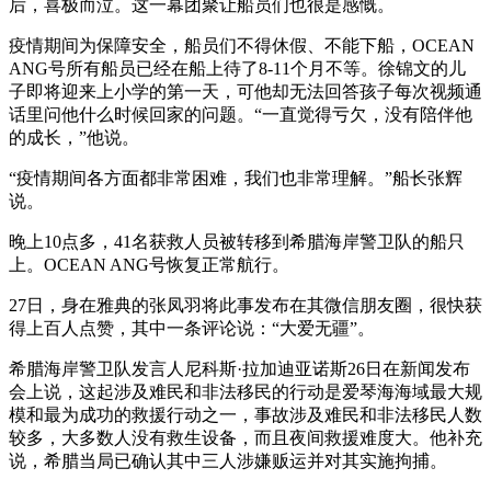
后，喜极而泣。这一幕团聚让船员们也很是感慨。
疫情期间为保障安全，船员们不得休假、不能下船，OCEAN
ANG号所有船员已经在船上待了8-11个月不等。徐锦文的儿
子即将迎来上小学的第一天，可他却无法回答孩子每次视频通
话里问他什么时候回家的问题。“一直觉得亏欠，没有陪伴他
的成长，”他说。
“疫情期间各方面都非常困难，我们也非常理解。”船长张辉
说。
晚上10点多，41名获救人员被转移到希腊海岸警卫队的船只
上。OCEAN ANG号恢复正常航行。
27日，身在雅典的张凤羽将此事发布在其微信朋友圈，很快获
得上百人点赞，其中一条评论说：“大爱无疆”。
希腊海岸警卫队发言人尼科斯·拉加迪亚诺斯26日在新闻发布
会上说，这起涉及难民和非法移民的行动是爱琴海海域最大规
模和最为成功的救援行动之一，事故涉及难民和非法移民人数
较多，大多数人没有救生设备，而且夜间救援难度大。他补充
说，希腊当局已确认其中三人涉嫌贩运并对其实施拘捕。