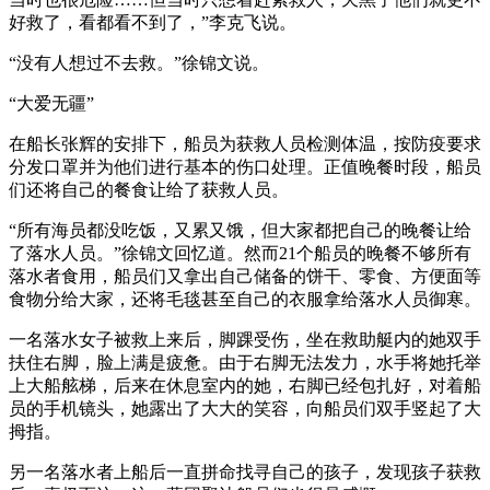
好救了，看都看不到了，”李克飞说。
“没有人想过不去救。”徐锦文说。
“大爱无疆”
在船长张辉的安排下，船员为获救人员检测体温，按防疫要求
分发口罩并为他们进行基本的伤口处理。正值晚餐时段，船员
们还将自己的餐食让给了获救人员。
“所有海员都没吃饭，又累又饿，但大家都把自己的晚餐让给
了落水人员。”徐锦文回忆道。然而21个船员的晚餐不够所有
落水者食用，船员们又拿出自己储备的饼干、零食、方便面等
食物分给大家，还将毛毯甚至自己的衣服拿给落水人员御寒。
一名落水女子被救上来后，脚踝受伤，坐在救助艇内的她双手
扶住右脚，脸上满是疲惫。由于右脚无法发力，水手将她托举
上大船舷梯，后来在休息室内的她，右脚已经包扎好，对着船
员的手机镜头，她露出了大大的笑容，向船员们双手竖起了大
拇指。
另一名落水者上船后一直拼命找寻自己的孩子，发现孩子获救