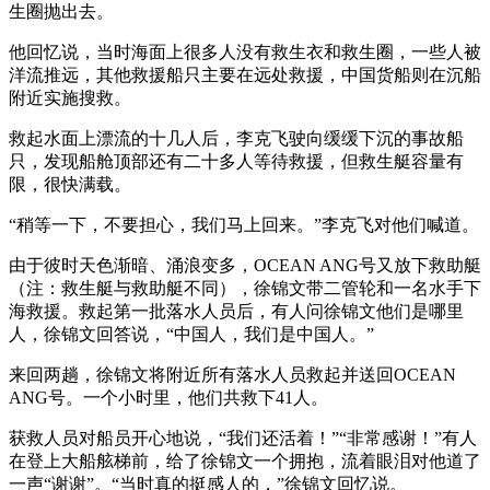
生圈抛出去。
他回忆说，当时海面上很多人没有救生衣和救生圈，一些人被
洋流推远，其他救援船只主要在远处救援，中国货船则在沉船
附近实施搜救。
救起水面上漂流的十几人后，李克飞驶向缓缓下沉的事故船
只，发现船舱顶部还有二十多人等待救援，但救生艇容量有
限，很快满载。
“稍等一下，不要担心，我们马上回来。”李克飞对他们喊道。
由于彼时天色渐暗、涌浪变多，OCEAN ANG号又放下救助艇
（注：救生艇与救助艇不同），徐锦文带二管轮和一名水手下
海救援。救起第一批落水人员后，有人问徐锦文他们是哪里
人，徐锦文回答说，“中国人，我们是中国人。”
来回两趟，徐锦文将附近所有落水人员救起并送回OCEAN
ANG号。一个小时里，他们共救下41人。
获救人员对船员开心地说，“我们还活着！”“非常感谢！”有人
在登上大船舷梯前，给了徐锦文一个拥抱，流着眼泪对他道了
一声“谢谢”。“当时真的挺感人的，”徐锦文回忆说。