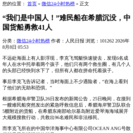
您的位置：
首页
»
微信24小时热榜
»
正文
“我们是中国人！”难民船在希腊沉没，中
国货船勇救41人
分类：
微信24小时热榜
作者：人民日报
浏览：101262
2026年
8月8日 05:53
不远处海面上有人影浮现，李克飞驾艇快速驶去，发现6名成
年人在水中托举着两个孩子，他们只有两个救生圈，有几个人
的头部已经快到水下了，但所有人都在拼命托着孩子。
事后李克飞告诉记者，当时海面上不少遇险者，“在海上看到
了他们的无助和恐惧。”
根据希腊海岸警卫队26日发布的新闻公告，25日晚间，在接到
一艘难民船突然发出的紧急呼救信息后，希腊海岸警卫队联合
5艘附近的货船，在希腊东南部哈尔基岛附近爱琴海海域展开
大规模搜救行动，共救出96名难民和非法移民。
而李克飞所在的中国华洋海事中心有限公司OCEAN ANG号散