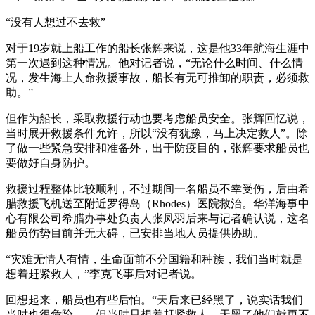
“没有人想过不去救”
对于19岁就上船工作的船长张辉来说，这是他33年航海生涯中
第一次遇到这种情况。他对记者说，“无论什么时间、什么情
况，发生海上人命救援事故，船长有无可推卸的职责，必须救
助。”
但作为船长，采取救援行动也要考虑船员安全。张辉回忆说，
当时展开救援条件允许，所以“没有犹豫，马上决定救人”。除
了做一些紧急安排和准备外，出于防疫目的，张辉要求船员也
要做好自身防护。
救援过程整体比较顺利，不过期间一名船员不幸受伤，后由希
腊救援飞机送至附近罗得岛（Rhodes）医院救治。华洋海事中
心有限公司希腊办事处负责人张凤羽后来与记者确认说，这名
船员伤势目前并无大碍，已安排当地人员提供协助。
“灾难无情人有情，生命面前不分国籍和种族，我们当时就是
想着赶紧救人，”李克飞事后对记者说。
回想起来，船员也有些后怕。“天后来已经黑了，说实话我们
当时也很危险……但当时只想着赶紧救人，天黑了他们就更不