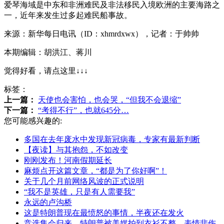
爱琴海域是中东和非洲难民及非法移民入境欧洲的主要海路之
一，近年来发生过多起难民船事故。
来源：新华每日电讯（ID：xhmrdxwx），记者：于帅帅
本期编辑：胡洪江、蒋川
觉得好看，请点这里↓↓↓
标签：
上一篇：
天使也会害怕，也会哭，“但我不会退缩”
下一篇：
“考得不行”，也就645分…
您可能感兴趣的:
多国在去年废水中发现新冠病毒，专家有最新判断
【夜读】与其抱怨，不如改变
刚刚发布！河南假期延长
麻烦点开这篇文章，“都是为了你好啊”！
关于几个月前网络风波的正式说明
“我不是英雄，只是有人需要我”
永远的卢沟桥
这是特朗普现在最愤怒的事情，半夜还在发火
竞选集会归来，特朗普被美媒拍到衣衫不整、表情悲伤