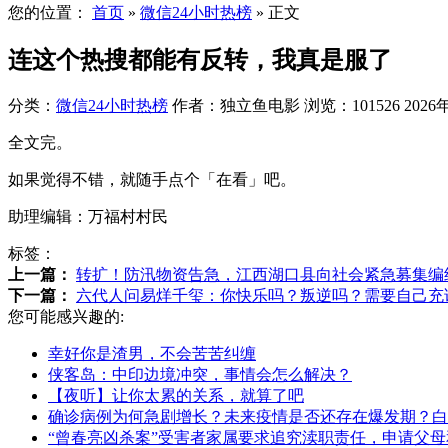
您的位置：
首页
»
微信24小时热榜
»
正文
连这个热搜都能有反转，我真是服了
分类：
微信24小时热榜
作者：独立鱼电影
浏览：101526
2026
全文完。
如果觉得不错，就随手点个「在看」吧。
助理编辑：万福村村民
标签：
上一篇：
转扩！防汛物资告急，江西湖口县向社会紧急募集编
下一篇：
六代人问易烊千玺：你快乐吗？叛逆吗？需要自己充
您可能感兴趣的:
幸好你是渣男，不会苦苦纠缠
侠客岛：中印边境冲突，事情会怎么解决？
【夜听】让你太累的关系，就算了吧
确诊病例为何急剧增长？未来疫情是否还存在爆发期？白
“曾春亮凶杀案”受害者家属要求追究渎职责任，申请父