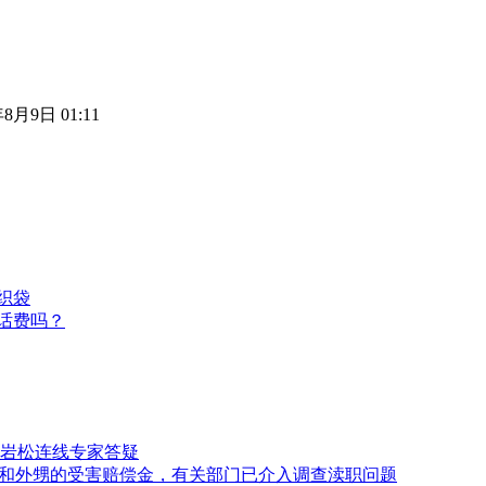
年8月9日 01:11
织袋
话费吗？
岩松连线专家答疑
母和外甥的受害赔偿金，有关部门已介入调查渎职问题