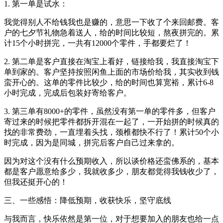
1. 第一单是试水：
我觉得别人不给钱我也是赚的，意思一下收了个来回邮费。客
户的七夕节礼物急着送人，给的时间比较短，熬夜拼完的。累
计15个小时拼完，一共有12000个零件，手都要烂了！
2. 第二单是客户直接在淘宝上看好，链接给我，我直接淘宝下
单到家的。客户坚持按照闲鱼上面的市场价给我，其实收到钱
蛮开心的。这单的零件比较少，给的时间也算宽裕，累计6-8
小时完成，完成后包装好寄给客户。
3. 第三单有8000+的零件，虽然没有第一单的零件多，但客户
寄过来的时候把零件都拆开混在一起了，一开始拼的时候真的
找的非常费劲，一直埋着头找，颈椎都快不行了！累计50个小
时完成，因为是同城，拼完后客户自己过来拿的。
因为对这个没有什么预期收入，所以谈价格还蛮佛系的，基本
都是客户愿意给多少，我就收多少，朋友都觉得我钱收少了，
但我还挺开心的！
三、一些感悟：降低预期，收获快乐，坚守底线
与我而言，快乐依然是第一位，对于想要加入的朋友也给一点