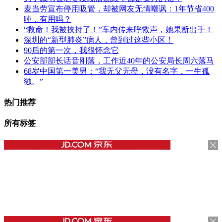
麦当劳宣布停用吸管，却被网友无情嘲讽：1年节省400
吨，有用吗？
“救命！我被挟持了！”车内传来呼救声，她果断出手！
深圳的“新型肺炎”病人，曾到过这些小区！
90后的第一次，我很怀念它
公安部部长话音刚落，工作近40年的公安局长周六落马
68岁中国第一美男：“我无父无母，没有名字，一生孤
独。”
热门推荐
所有标签