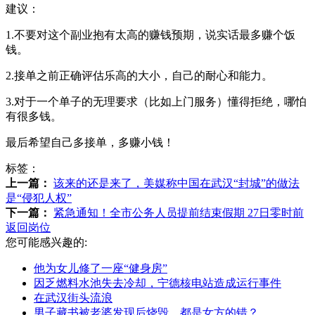
建议：
1.不要对这个副业抱有太高的赚钱预期，说实话最多赚个饭
钱。
2.接单之前正确评估乐高的大小，自己的耐心和能力。
3.对于一个单子的无理要求（比如上门服务）懂得拒绝，哪怕
有很多钱。
最后希望自己多接单，多赚小钱！
标签：
上一篇：
该来的还是来了，美媒称中国在武汉“封城”的做法
是“侵犯人权”
下一篇：
紧急通知！全市公务人员提前结束假期 27日零时前
返回岗位
您可能感兴趣的:
他为女儿修了一座“健身房”
因乏燃料水池失去冷却，宁德核电站造成运行事件
在武汉街头流浪
男子藏书被老婆发现后烧毁，都是女方的错？