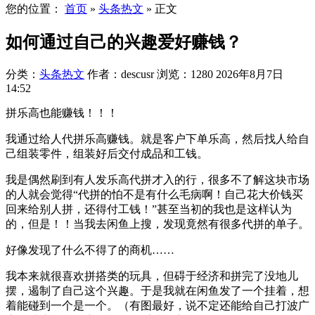
您的位置：
首页
»
头条热文
»
正文
如何通过自己的兴趣爱好赚钱？
分类：
头条热文
作者：descusr
浏览：1280
2026年8月7日
14:52
拼乐高也能赚钱！！！
我通过给人代拼乐高赚钱。就是客户下单乐高，然后找人给自
己组装零件，组装好后交付成品和工钱。
我是偶然刷到有人发乐高代拼才入的行，很多不了解这块市场
的人就会觉得“代拼的怕不是有什么毛病啊！自己花大价钱买
回来给别人拼，还得付工钱！”甚至当初的我也是这样认为
的，但是！！当我去闲鱼上搜，发现竟然有很多代拼的单子。
好像发现了什么不得了的商机……
我本来就很喜欢拼搭类的玩具，但碍于经济和拼完了没地儿
摆，遏制了自己这个兴趣。于是我就在闲鱼发了一个挂着，想
着能碰到一个是一个。（有图最好，说不定还能给自己打波广