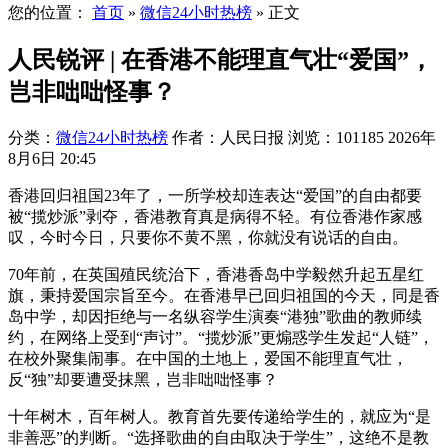
您的位置：
首页
»
微信24小时热榜
»
正文
人民锐评 | 在香港不能理直气壮“爱国”，
岂非咄咄怪事？
分类：
微信24小时热榜
作者：人民日报
浏览：101185
2026年
8月6日 20:45
香港回归祖国23年了，一所学校却连表达“爱国”的自由都要
被“揽炒派”剥夺，香港教育真是病得不轻。有位香港作家感
叹，今时今日，只要你不黄不黑，你就没有说话的自由。
70年前，在英国殖民统治下，香港香岛中学毅然升起五星红
旗，秉持爱国宗旨至今。在香港早已回归祖国的今天，同是香
岛中学，却因拒绝与一名纵容学生演奏“港独”歌曲的教师续
约，在网络上受到“声讨”。“揽炒派”更煽惑学生发起“人链”，
在校外聚集闹事。在中国的土地上，爱国不能理直气壮，
反“独”却要遭受抹黑，岂非咄咄怪事？
十年树木，百年树人。教育首先要传递给学生的，就应为“是
非善恶”的判断。“选择歌曲的自由取决于学生”，这绝不是教