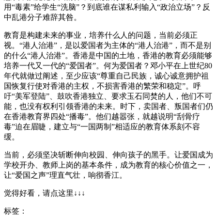
用“毒素”给学生“洗脑”？到底谁在谋私利输入“政治立场”？反
中乱港分子难辞其咎。
教育是构建未来的事业，培养什么人的问题，当前必须正
视。“港人治港”，是以爱国者为主体的“港人治港”，而不是别
的什么“港人治港”。香港是中国的土地，香港的教育必须能够
培养一代又一代的“爱国者”。何为爱国者？邓小平在上世纪80
年代就做过阐述，至少应该“尊重自己民族，诚心诚意拥护祖
国恢复行使对香港的主权，不损害香港的繁荣和稳定”。呼
吁“美军登陆”、鼓吹香港独立、要求玉石同焚的人，他们不可
能，也没有权利引领香港的未来。时下，卖国者、叛国者们仍
在香港教育界四处“播毒”。他们越嚣张，就越说明“刮骨疗
毒”迫在眉睫，建立与“一国两制”相适应的教育体系刻不容
缓。
当前，必须坚决斩断伸向校园、伸向孩子的黑手。让爱国成为
学校开办、教师上岗的基本条件，成为教育的核心价值之一，
让“爱国之声”理直气壮，响彻香江。
觉得好看，请点这里↓↓↓
标签：