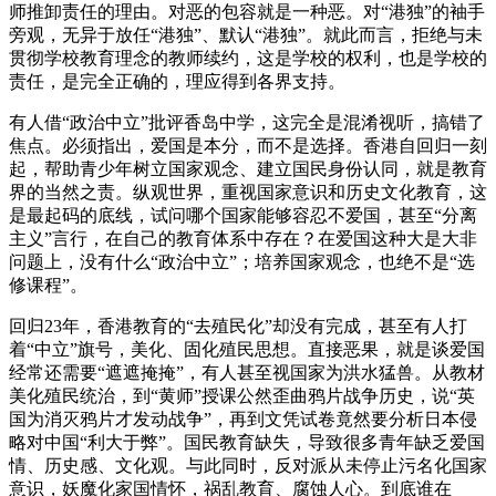
师推卸责任的理由。对恶的包容就是一种恶。对“港独”的袖手
旁观，无异于放任“港独”、默认“港独”。就此而言，拒绝与未
贯彻学校教育理念的教师续约，这是学校的权利，也是学校的
责任，是完全正确的，理应得到各界支持。
有人借“政治中立”批评香岛中学，这完全是混淆视听，搞错了
焦点。必须指出，爱国是本分，而不是选择。香港自回归一刻
起，帮助青少年树立国家观念、建立国民身份认同，就是教育
界的当然之责。纵观世界，重视国家意识和历史文化教育，这
是最起码的底线，试问哪个国家能够容忍不爱国，甚至“分离
主义”言行，在自己的教育体系中存在？在爱国这种大是大非
问题上，没有什么“政治中立”；培养国家观念，也绝不是“选
修课程”。
回归23年，香港教育的“去殖民化”却没有完成，甚至有人打
着“中立”旗号，美化、固化殖民思想。直接恶果，就是谈爱国
经常还需要“遮遮掩掩”，有人甚至视国家为洪水猛兽。从教材
美化殖民统治，到“黄师”授课公然歪曲鸦片战争历史，说“英
国为消灭鸦片才发动战争”，再到文凭试卷竟然要分析日本侵
略对中国“利大于弊”。国民教育缺失，导致很多青年缺乏爱国
情、历史感、文化观。与此同时，反对派从未停止污名化国家
意识，妖魔化家国情怀，祸乱教育、腐蚀人心。到底谁在