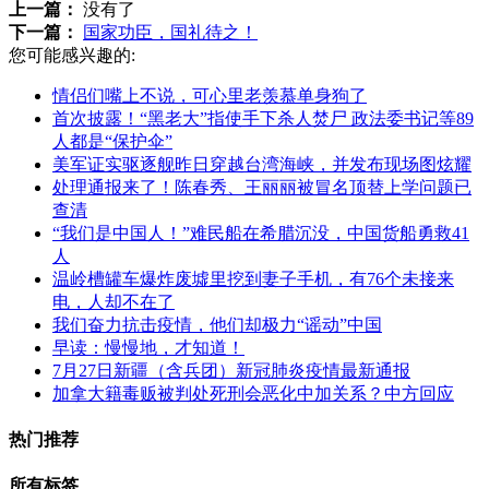
上一篇：
没有了
下一篇：
国家功臣，国礼待之！
您可能感兴趣的:
情侣们嘴上不说，可心里老羡慕单身狗了
首次披露！“黑老大”指使手下杀人焚尸 政法委书记等89
人都是“保护伞”
美军证实驱逐舰昨日穿越台湾海峡，并发布现场图炫耀
处理通报来了！陈春秀、王丽丽被冒名顶替上学问题已
查清
“我们是中国人！”难民船在希腊沉没，中国货船勇救41
人
温岭槽罐车爆炸废墟里挖到妻子手机，有76个未接来
电，人却不在了
我们奋力抗击疫情，他们却极力“谣动”中国
早读：慢慢地，才知道！
7月27日新疆（含兵团）新冠肺炎疫情最新通报
加拿大籍毒贩被判处死刑会恶化中加关系？中方回应
热门推荐
所有标签