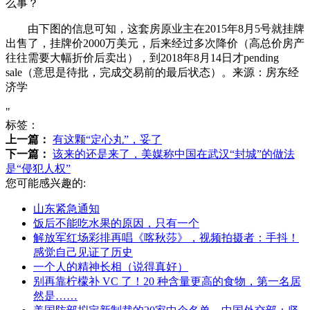
么事？
由下图的信息可知，这套房原业主在2015年8月5号就挂牌
出售了，挂牌价2000万美元，后来经过多次降价（高总价房产
往往需要大幅折价后卖出），到2018年8月14日才pending
sale（意思是待批，完成交易前的最后状态）。来源：房东经
济学
"
标签：
上一篇：
有这颗“定心丸”，妥了
下一篇：
该来的还是来了，美媒称中国在武汉“封城”的做法
是“侵犯人权”
您可能感兴趣的:
山东紧急通知
饭后不能吃水果的原因，只有一个
解放军红场彩排再唱《喀秋莎》，视频拍摄者：手抖！
感觉自己见证了历史
一个人的精神长相（说得真好）
别再靠柠檬补 VC 了！20 种含量更高的食物，第一名居
然是……