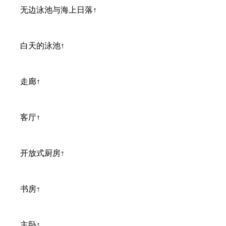
无边泳池与海上日落↑
白天的泳池↑
走廊↑
客厅↑
开放式厨房↑
书房↑
主卧↑