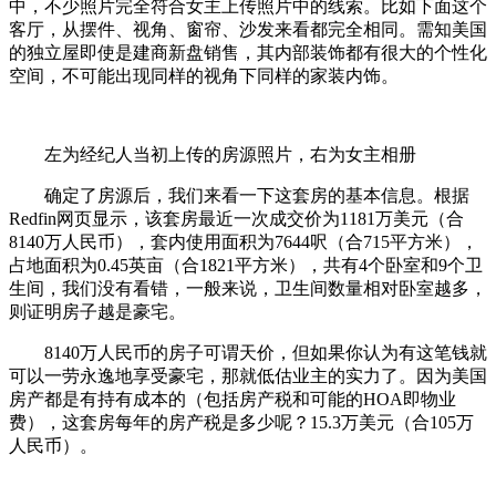
中，不少照片完全符合女主上传照片中的线索。比如下面这个
客厅，从摆件、视角、窗帘、沙发来看都完全相同。需知美国
的独立屋即使是建商新盘销售，其内部装饰都有很大的个性化
空间，不可能出现同样的视角下同样的家装内饰。
左为经纪人当初上传的房源照片，右为女主相册
确定了房源后，我们来看一下这套房的基本信息。根据
Redfin网页显示，该套房最近一次成交价为1181万美元（合
8140万人民币），套内使用面积为7644呎（合715平方米），
占地面积为0.45英亩（合1821平方米），共有4个卧室和9个卫
生间，我们没有看错，一般来说，卫生间数量相对卧室越多，
则证明房子越是豪宅。
8140万人民币的房子可谓天价，但如果你认为有这笔钱就
可以一劳永逸地享受豪宅，那就低估业主的实力了。因为美国
房产都是有持有成本的（包括房产税和可能的HOA即物业
费），这套房每年的房产税是多少呢？15.3万美元（合105万
人民币）。