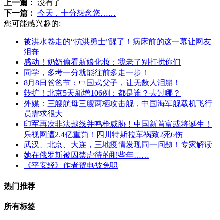
上一篇：
没有了
下一篇：
今天，十分想念您……
您可能感兴趣的:
被洪水卷走的“抗洪勇士”醒了！病床前的这一幕让网友
泪奔
感动！奶奶偷看新娘化妆：我老了别打扰你们
同学，多考一分就能往前多走一步！
8月8日爸爸节：中国式父子，让无数人泪崩！
转扩！北京5天新增106例：都是谁？去过哪？
外媒：三艘航母三艘两栖攻击舰，中国海军舰载机飞行
员需求很大
印军再次非法越线并鸣枪威胁！中国新首富或将诞生！
乐视网遭2.4亿重罚！四川特斯拉车祸致2死6伤
武汉、北京、大连，三地疫情发现同一问题！专家解读
她在俄罗斯被囚禁虐待的那些年……
《平安经》作者贺电被免职
热门推荐
所有标签