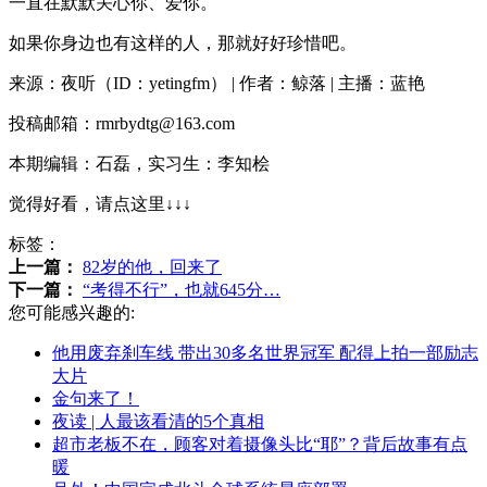
一直在默默关心你、爱你。
如果你身边也有这样的人，那就好好珍惜吧。
来源：夜听（ID：yetingfm） | 作者：鲸落 | 主播：蓝艳
投稿邮箱：rmrbydtg@163.com
本期编辑：石磊，实习生：李知桧
觉得好看，请点这里↓↓↓
标签：
上一篇：
82岁的他，回来了
下一篇：
“考得不行”，也就645分…
您可能感兴趣的:
他用废弃刹车线 带出30多名世界冠军 配得上拍一部励志
大片
金句来了！
夜读 | 人最该看清的5个真相
超市老板不在，顾客对着摄像头比“耶”？背后故事有点
暖