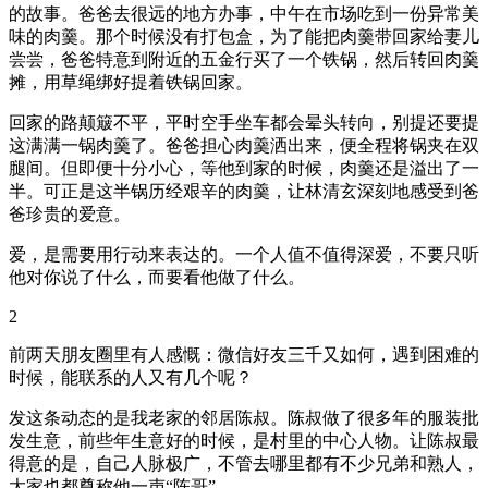
的故事。爸爸去很远的地方办事，中午在市场吃到一份异常美
味的肉羹。那个时候没有打包盒，为了能把肉羹带回家给妻儿
尝尝，爸爸特意到附近的五金行买了一个铁锅，然后转回肉羹
摊，用草绳绑好提着铁锅回家。
回家的路颠簸不平，平时空手坐车都会晕头转向，别提还要提
这满满一锅肉羹了。爸爸担心肉羹洒出来，便全程将锅夹在双
腿间。但即便十分小心，等他到家的时候，肉羹还是溢出了一
半。可正是这半锅历经艰辛的肉羹，让林清玄深刻地感受到爸
爸珍贵的爱意。
爱，是需要用行动来表达的。一个人值不值得深爱，不要只听
他对你说了什么，而要看他做了什么。
2
前两天朋友圈里有人感慨：微信好友三千又如何，遇到困难的
时候，能联系的人又有几个呢？
发这条动态的是我老家的邻居陈叔。陈叔做了很多年的服装批
发生意，前些年生意好的时候，是村里的中心人物。让陈叔最
得意的是，自己人脉极广，不管去哪里都有不少兄弟和熟人，
大家也都尊称他一声“陈哥”。