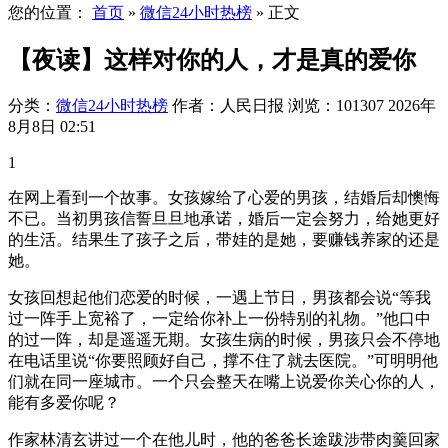
您的位置：
首页
»
微信24小时热榜
»
正文
【夜读】这样对你的人，才是真的爱你
分类：
微信24小时热榜
作者：人民日报
浏览：101307
2026年
8月8日 02:51
1
在网上看到一个故事。女孩嫁给了心爱的男孩，结婚后却懊悔
不已。当初男孩信誓旦旦地承诺，婚后一定会努力，给她更好
的生活。结果生了孩子之后，带娃的是她，要赚钱养家的还是
她。
女孩回想起他们恋爱的时候，一遇上节日，男孩都会说“等我
过一阵手上宽裕了，一定给你补上一份特别的礼物。”他口中
的过一阵，却是遥遥无期。女孩生病的时候，男孩只会不停地
在电话里说“你要照顾好自己，撑不住了就去医院。”可明明他
们就在同一座城市。一个只会整天在嘴上说爱你关心你的人，
能有多爱你呢？
作家林清玄讲过一个在他儿时，他的爸爸长途跋涉带肉羹回家