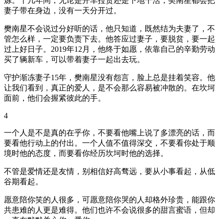
炼。十几年间，无论是开车拉货还是下地干活，樊南星都会把
妻子带在身边，没有一天分开过。
樊南星不会说过分好听的话，他只知道，既然结为夫妻了，不
管怎么样，一定要负责下去。他答应过妻子，要脱贫，要一起
过上好日子。2019年12月，他终于如愿，依靠自己的辛勤劳动
买了辆新车，可以带着妻子一起出去玩。
守护渐冻妻子15年，樊南星没有怨言，脸上总是挂着笑容。他
让我们看到，真正的爱人，是不会那么容易被冲散的。在坎坷
面前，他们会握紧彼此的手。
4
一个人是不是真的在乎你，不要看他嘴上说了多漂亮的话，而
要看他行动上的付出。一个人值不值得深交，不要看你处于顺
境时他的态度，而要看你经历坎坷时他的选择。
不管是爱情还是友情，别相信好高骛远，要从小事看起，从低
谷期看起。
愿意陪你笑的人很多，可愿意陪你哭的人却格外珍贵，能跟你
共患难的人更是难得。他们也许不会说很多的甜言蜜语，但却