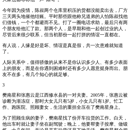
今年因为疫情，陈叔两个仓库里积压的货都没能卖出去，厂方
三天两头地催他结账。平时那些跟他称兄道弟的人怕陈叔找他
们借钱，一个个都避而不见。打了一圈电话求助，最后只有两
个朋友给他汇了款。那两个人，是早期和他一起创过业的人，
尽管后来很少联系，但当初那份一起打拼的情谊一直都在。
有人说，人缘是好是坏、情谊是真是假，共一次患难就知道
了。
人际关系中，值得骄傲的从来不是你认识多少人、有多少表面
上的朋友，而是在你遇到困难时还有多少人愿意挺身而出。朋
友不在多，有几个知心的就足够。
3
樊南星和张惠云是江西修水县的一对夫妻。2005年，张惠云被
诊断为渐冻症，那时大女儿只有5岁，小女儿只有1岁。忙工
作、跑医院、照顾妻女，生活的重担全压在了樊南星身上。
为了照顾生病的妻子，樊南星找了份开车拉货的工作。白天，
他出车时就让妻子坐在副驾驶；晚上，他要帮妻子按摩、做锻