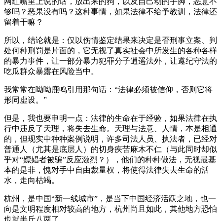
网红嘴里上说的话，放出来的狗，以及自己动的手脚，恶意不
够吗？恶果没有吗？这种事情，如果法律不给予教训，法律还
留着干嘛？
所以，结论就是：仅以伤情鉴定结果来决定是否刑事立案、判
处何种刑罚是片面的，它无视了真实社会中所发生的各种各样
的暴力事件，让一部分暴力犯罪分子逍遥法外，让遵纪守法的
吃瓜群众暴露在风险当中。
我常常在呦呦鹿鸣引用那句话：“法律必须被信仰，否则它将
形同虚设。”
但是，我也要申明一点：法律的生命在于经验，如果法律在执
行中违反了天理，将失去生命。天理与法意、人情，本是相通
的，但现实中种种案例说明，许多司法人员、执法者，已经对
普通人（尤其是底层人）的切身疾苦麻木不仁（与此同时却似
乎对“嫖娼者被骗”反应激烈？），他们的种种做法，无视最基
本的是非，愧对手中自由裁量权，将使得法律失去生命的活
水，走向枯竭。
杭州，是中国“新一线城市”，是当下中国经济活跃之地，也一
向是文明程度相对较高的地方，杭州尚且如此，其他地方恐怕
也就半斤八两了。