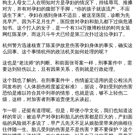
狗主人母女二人在明知对方是孕妇的情况下，持续辱骂、推搡
对方，并有对孕妇的腹部下手脚，“你的孩子就该流产，不应
该生下来”。孕妇在感到身体不适后，被送至医院，诊断为先
兆早产。因为不足月生产，医院曾对孕妇和胎儿都下过病危通
知书。这个打人的女子，是一个有334万微博粉丝的时尚女装
网红陈某伊。而这只斗牛犬已经是第三次扑过这位孕妇了。
杭州警方迅速核查了陈某伊故意伤害孕妇身体的事实，确实这
么回事。这个事情杭州的政法机关如何处理的呢？
这也是“老法师”的判断。和前面张哥案一样，刑事案件中，需
要达到轻伤以上，且有因果关系，否则就是行政处理。
这个我也了解的。在刑事案件中，伤情鉴定适用的是公检法共
同发布的《人体损伤程度鉴定标准》，据说，孕妇受到的伤害
恐怕是难以符合其中列举的情形，也就是说，够不上轻伤二
级，这样，对加害者刑事追责便无从谈起。
乍一听，还挺有道理呢。但是，即便小学文化，我们也知道这
样的常识：被迫早产对孕妇和胎儿的伤害都是巨大的，产妇面
临的风险就不多说了，早产儿先天不足从娘胎里带来的病根往
往伴随一生。胎儿受到的伤害是不是伤害？要不要保护？这个