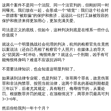
这两个案件不是同一个法院、同一个法官判的，但刚好同一时
间曝光。我们放在一起，会形成一个“错觉”：我们这个社会对
一群嫖客“被欺骗”的保护和救济，远远比一位打工妹被毁容的
保护和救济来得更加用心，更加充满关爱。
司法是正义的底线，但如今，这种判决到底是在维系一些什么
价值观？
就这么一个明显挑战社会伦理的判决，杭州的检察官先生竟然
以案说法（还自己亮相了检察官个人照片）在媒体上劝导大
众“切莫因一时冲动，悔恨终身”？就这么一个刑期，凶手有可
能悔恨终身吗？难道不应该抗诉吗？
不需要法律知识，也会知道这明显判轻了。
如果谈到法律专业呢，也是判轻了。张哥两个罪名，故意伤害
罪和非法拘禁罪。按照当前法律，这两个罪名的基础刑期都是
三年以下，后者尤其规定，具有殴打、侮辱情节的，从重处
罚。根据数罪并罚的规定，在顶格情况下，两罪并罚最高可判
3+3=6年。
然后你给我判一年十个月？