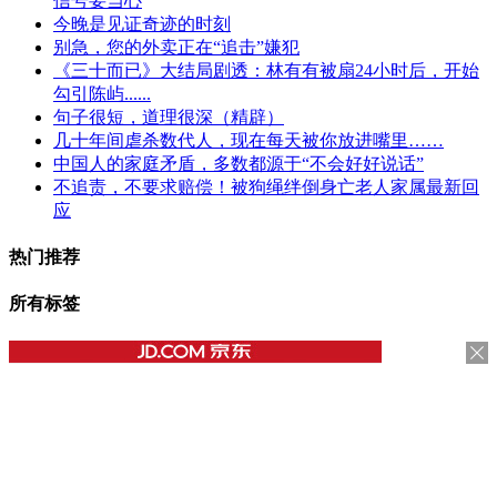
信号要当心
今晚是见证奇迹的时刻
别急，您的外卖正在“追击”嫌犯
《三十而已》大结局剧透：林有有被扇24小时后，开始
勾引陈屿......
句子很短，道理很深（精辟）
几十年间虐杀数代人，现在每天被你放进嘴里……
中国人的家庭矛盾，多数都源于“不会好好说话”
不追责，不要求赔偿！被狗绳绊倒身亡老人家属最新回
应
热门推荐
所有标签