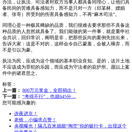
办法，让执法、司法者对双方当事人都具备同理心，让他们具
备民间的苦难具备感知力，而不是只对一方（邱某林、嫖娼
者、张哥）所受到的伤害具备感知力，不再“麻木司法”。
同理心是一种极其稀缺的品质，我们很难去要求那些不具备这
种品质的人忽然就具备了。我们能做的第一件事，就是重申社
会共识，回归常识，阐明是非，把那些反向的案例先挂出来，
告诉大家：这是不对的，这样会令自己蒙羞，会被人唾弃，而
不是引以为豪。
执法为民，应成为这个领域的基本职业良知。是的，这片土地
不应该成为罪犯的乐园，而应成为守法者的庇护所。愿以上案
件中的诸君思之。
标签：
上一篇：
800万元奖金，全部捐出！
下一篇：
“考得不行”，也就645分…
您可能感兴趣的:
连夜进京！
老铁，小编求点赞！
央视曝光！隔几百米就能“掏空”你的银行卡，出现这个