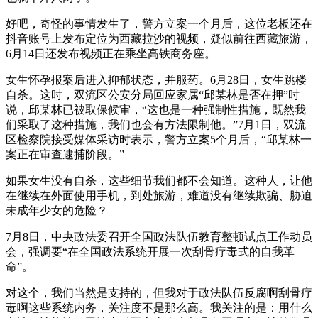
好吧，奇怪的事情发生了，警方立案一个月后，这位老板还在
抖音账号上发布定位为西藏拉沙的视频，疑似前往西藏旅游，
6月14日还发布视频正在乘坐高铁商务座。
女生怀孕报案后进入抑郁状态，并服药。6月28日，女生跳楼
自杀。这时，双流区公安分局回应家属“邱某林是否在押”时
说，邱某林已被取保候审，“这也是一种强制性措施，既然我
们采取了这种措施，我们也会有方法限制他。”7月1日，双流
区检察院接受媒体采访时表示，警方立案5个月后，“邱某林一
案正在审查逮捕阶段。”
如果女生没有自杀，这些细节我们都不会知道。这种人，让他
在继续在外面使用手机，到处旅游，难道没有继续欺骗、胁迫
未成年少女的危险？
7月8日，中央政法委召开全国政法队伍教育整顿试点工作动员
会，强调要“在全国政法系统开展一次刮骨疗毒式的自我革
命”。
对这个，我们当然是支持的，但我对于政法队伍反腐啊刮骨疗
毒啊这些系统内务，关注度不是那么高。我关注的是：用什么