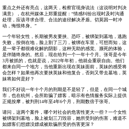
重点之外还有亮点，这两天，检察官现身说法（这说明对判决
满意），在杭州媒体上郑重提醒：“情感纠纷出现时及时沟通
处理，应该寻求合理、合法的途径解决矛盾。切莫因一时冲
动，悔恨终身。”
一个年轻女性，长期被男友要挟、恐吓，被绑架到墓地，逃跑
失败，按倒在地，脸上割了三刀，被绑在车里，可想而知，这
是一辈子都很难化解的阴影，这种无助的感觉、濒死的体验，
是伴随终身的。然后，现在给判一个一年十个月。张哥是今年
3月被抓的，也就是说，2022年年初，他就会重获自由。他们
都来自同一个地方，当他重新出现在英妹面前，英妹的感受将
会怎样？如果他再次要挟英妹和他复合，否则又带去墓地，英
妹将如何是好？
我们不好说一年十个月的刑期是不是轻了，但是，在同一个城
市，也在杭州，会所欺骗了嫖客，暗示有色情服务实际上提供
正规按摩，被判刑14年至4年6个月，刑期数倍于张哥。
请问，这两个案件，哪个对社会的危害性更大一些？一个女性
被绑架到墓地，脸上被划三刀毁容，她所受到的伤害，难道不
如嫖客们想嫖没嫖成被欺骗所受的伤害更深？