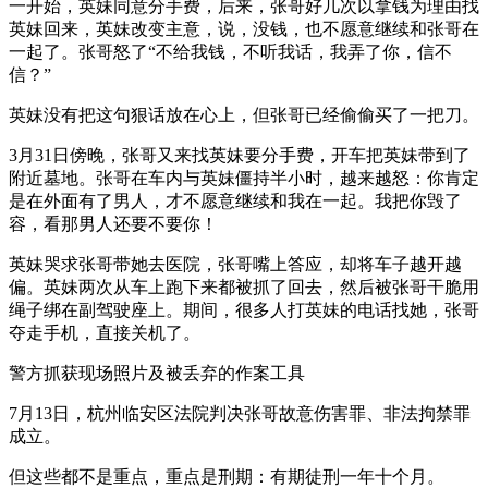
一开始，英妹同意分手费，后来，张哥好几次以拿钱为理由找
英妹回来，英妹改变主意，说，没钱，也不愿意继续和张哥在
一起了。张哥怒了“不给我钱，不听我话，我弄了你，信不
信？”
英妹没有把这句狠话放在心上，但张哥已经偷偷买了一把刀。
3月31日傍晚，张哥又来找英妹要分手费，开车把英妹带到了
附近墓地。张哥在车内与英妹僵持半小时，越来越怒：你肯定
是在外面有了男人，才不愿意继续和我在一起。我把你毁了
容，看那男人还要不要你！
英妹哭求张哥带她去医院，张哥嘴上答应，却将车子越开越
偏。英妹两次从车上跑下来都被抓了回去，然后被张哥干脆用
绳子绑在副驾驶座上。期间，很多人打英妹的电话找她，张哥
夺走手机，直接关机了。
警方抓获现场照片及被丢弃的作案工具
7月13日，杭州临安区法院判决张哥故意伤害罪、非法拘禁罪
成立。
但这些都不是重点，重点是刑期：有期徒刑一年十个月。