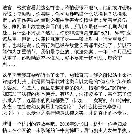
法官、检察官看我这么抨击，恐怕会很不服气，他们或许会解
释说：哎呦呦，你看嘛，你呦呦鹿鸣懂什么法律啊？法律规
定，故意伤害罪的量刑必须由受害者伤情决定；受害者轻伤二
级，刚刚够上故意伤害罪的门槛，所以在最低一档刑期内判
处，有什么不对呢？然后，你说非法拘禁罪里“殴打、辱骂”应
该从重，但是，法律也规定了呀——禁止对同一行为重复评
价，也就是说，伤害行为已经在故意伤害罪里处罚了，所以不
能作为加重情节。我们是专业的，依法办案，一年十个月已经
从重了，你呦呦鹿鸣不懂法，就不要来干扰司法，舆论审
判……
这类声音我耳朵都听出茧来了。恕我直言，我之所以站出来批
评这种判决，就是因为早就对这类自以为是的“伪专业”实在难
以容忍。有些人，而且是越来越多的人，抬着“专业”的旗号，
却忘却了法律的基本使命。有些人，法律读多了，甚至忘了怎
么做人了，连基本的良知都丢了（比如上一次写的《13分钟的
永夜：在性侵幼女案甩出“嫖娼论”，为什么比王振华更可
恶？》）。以专业之名行糟蹋法律之实，才是真正的不专业。
就讲一个杭州的老故事吧。2018年9月9日，杭州一位孕妇发
帖：在小区被一未系绳的斗牛犬惊吓，后与狗主人发生争执，