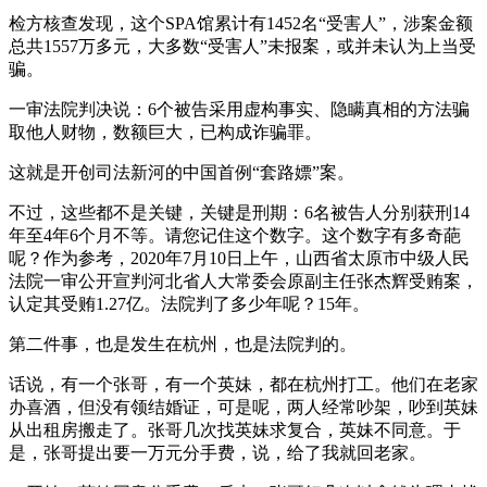
检方核查发现，这个SPA馆累计有1452名“受害人”，涉案金额
总共1557万多元，大多数“受害人”未报案，或并未认为上当受
骗。
一审法院判决说：6个被告采用虚构事实、隐瞒真相的方法骗
取他人财物，数额巨大，已构成诈骗罪。
这就是开创司法新河的中国首例“套路嫖”案。
不过，这些都不是关键，关键是刑期：6名被告人分别获刑14
年至4年6个月不等。请您记住这个数字。这个数字有多奇葩
呢？作为参考，2020年7月10日上午，山西省太原市中级人民
法院一审公开宣判河北省人大常委会原副主任张杰辉受贿案，
认定其受贿1.27亿。法院判了多少年呢？15年。
第二件事，也是发生在杭州，也是法院判的。
话说，有一个张哥，有一个英妹，都在杭州打工。他们在老家
办喜酒，但没有领结婚证，可是呢，两人经常吵架，吵到英妹
从出租房搬走了。张哥几次找英妹求复合，英妹不同意。于
是，张哥提出要一万元分手费，说，给了我就回老家。