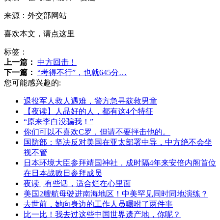
来源：外交部网站
喜欢本文，请点这里
标签：
上一篇：
中方回击！
下一篇：
“考得不行”，也就645分…
您可能感兴趣的:
退役军人救人遇难，警方急寻获救男童
【夜读】人品好的人，都有这4个特征
“原来李白没骗我！”
你们可以不喜欢C罗，但请不要抨击他的。
​国防部：坚决反对美国在亚太部署中导，中方绝不会坐
视不管
日本环境大臣参拜靖国神社，成时隔4年来安倍内阁首位
在日本战败日参拜成员
夜读 | 有些话，适合烂在心里面
美国2艘航母驶进南海地区！中美罕见同时同地演练？
去世前，她向身边的工作人员嘱咐了两件事
比一比！我去过这些中国世界遗产地，你呢？