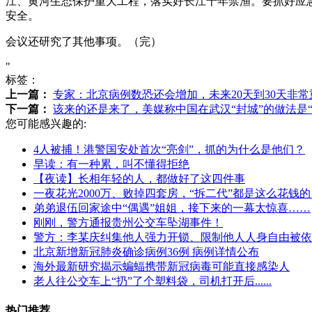
江、黄河生态保护重大工程，落实好长江十年禁渔。要抓好应
安全。
会议还研究了其他事项。（完）
"
标签：
上一篇：
专家：北京病例数恐还会增加，未来20天到30天非常
下一篇：
该来的还是来了，美媒称中国在武汉“封城”的做法是“
您可能感兴趣的:
4人被捕！港警国安处首次“亮剑”，抓的为什么是他们？
早读：有一种累，叫不懂得拒绝
【夜读】长相年轻的人，都做好了这四件事
一夜花光2000万、败掉四套房，“拆二代”都是这么花钱的
弟弟退伍回家途中“偶遇”姐姐，接下来的一幕太惊喜……
刚刚，警方通报贵州公交车坠湖事件！
警方：李某庆纠集他人强力开锁、限制他人人身自由被依
北京新增新冠肺炎确诊病例36例 病例详情公布
海外最新研究揭示蝙蝠携带新冠病毒可能直接感染人
老人往公交车上“扔”了个塑料袋，司机打开后......
热门推荐