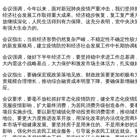
会议强调，今年以来，面对新冠肺炎疫情严重冲击，我们坚持把
经济社会发展工作取得重大成果。经济稳步恢复，复工复产逐
放继续深化，人民生活得到有力保障。这充分表明，党中央决
有强大生命力的。
会议指出，当前经济形势仍然复杂严峻，不稳定性不确定性较
的新发展格局，建立疫情防控和经济社会发展工作中长期协调
会议强调，做好下半年经济工作，要坚持稳中求进工作总基调
大内需这个战略基点，大力保护和激发市场主体活力，扎实做好
会议指出，要确保宏观政策落地见效。财政政策要更加积极有
资规模合理增长，推动综合融资成本明显下降。要确保新增融
应。
会议要求，要毫不放松抓好常态化疫情防控，健全常态化疫情
克服疫情影响，扩大最终消费，为居民消费升级创造条件。要
项目实施步伐。要以新型城镇化带动投资和消费需求，推动城
地位。要更大力度推进改革开放，用深化改革的办法优化营商
本市场平稳健康发展。要坚持房子是用来住的、不是用来炒的
影响，强化外出农民工就业服务，引导返乡农民工就近就业。