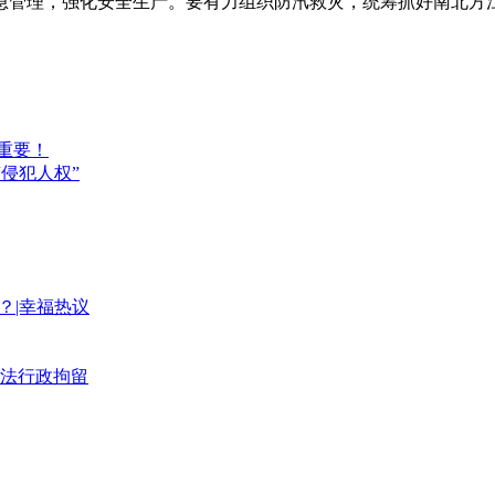
急管理，强化安全生产。要有力组织防汛救灾，统筹抓好南北方
重要！
侵犯人权”
？|幸福热议
法行政拘留