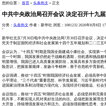
您的位置：
首页
»
头条热文
»
正文
中共中央政治局召开会议 决定召开十九届
分类：
头条热文
作者：新华社
浏览：1081232
2026年8月8日 17
"
新华社北京7月30日电中共中央政治局7月30日召开会议，
究关于制定国民经济和社会发展第十四个五年规划和二〇三五
会议认为，“十四五”时期是我国全面建成小康社会、实现第
后一个时期，我国发展仍然处于战略机遇期，但机遇和挑战都
明显增强。我国已进入高质量发展阶段，发展具有多方面优势
险意识，把握发展规律，发扬斗争精神，善于在危机中育新机
会议强调，推动“十四五”时期我国经济社会发展，必须高举
小平理论、“三个代表”重要思想、科学发展观、习近平新时
进国家治理体系和治理能力现代化，实现经济行稳致远、社会
会议指出，推动“十四五”时期经济社会发展，必须坚持和完
民共享，不断实现人民对美好生活的向往。必须把新发展理念
大开放，持续增强发展动力和活力。必须加强前瞻性思考、全