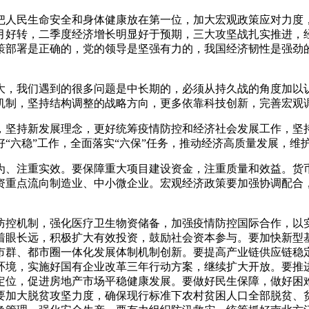
人民生命安全和身体健康放在第一位，加大宏观政策应对力度，扎
月好转，二季度经济增长明显好于预期，三大攻坚战扎实推进，
策部署是正确的，党的领导是坚强有力的，我国经济韧性是强劲
大，我们遇到的很多问题是中长期的，必须从持久战的角度加以
机制，坚持结构调整的战略方向，更多依靠科技创新，完善宏观
，坚持新发展理念，更好统筹疫情防控和经济社会发展工作，坚
“六稳”工作，全面落实“六保”任务，推动经济高质量发展，维
为、注重实效。要保障重大项目建设资金，注重质量和效益。货
资重点流向制造业、中小微企业。宏观经济政策要加强协调配合
防控机制，强化医疗卫生物资储备，加强疫情防控国际合作，以
着眼长远，积极扩大有效投资，鼓励社会资本参与。要加快新型
市群、都市圈一体化发展体制机制创新。要提高产业链供应链稳
环境，实施好国有企业改革三年行动方案，继续扩大开放。要推
定位，促进房地产市场平稳健康发展。要做好民生保障，做好困
要加大脱贫攻坚力度，确保现行标准下农村贫困人口全部脱贫、