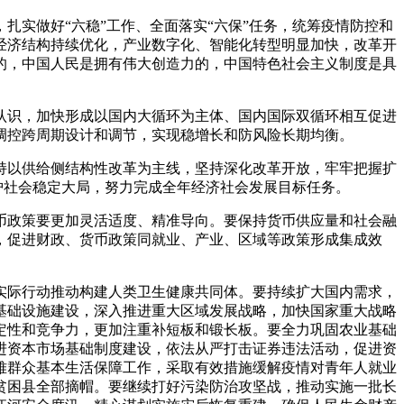
实做好“六稳”工作、全面落实“六保”任务，统筹疫情防控和
经济结构持续优化，产业数字化、智能化转型明显加快，改革开
的，中国人民是拥有伟大创造力的，中国特色社会主义制度是具
认识，加快形成以国内大循环为主体、国内国际双循环相互促进
调控跨周期设计和调节，实现稳增长和防风险长期均衡。
持以供给侧结构性改革为主线，坚持深化改革开放，牢牢把握扩
护社会稳定大局，努力完成全年经济社会发展目标任务。
币政策要更加灵活适度、精准导向。要保持货币供应量和社会融
，促进财政、货币政策同就业、产业、区域等政策形成集成效
实际行动推动构建人类卫生健康共同体。要持续扩大国内需求，
基础设施建设，深入推进重大区域发展战略，加快国家重大战略
定性和竞争力，更加注重补短板和锻长板。要全力巩固农业基础
进资本市场基础制度建设，依法从严打击证券违法活动，促进资
难群众基本生活保障工作，采取有效措施缓解疫情对青年人就业
贫困县全部摘帽。要继续打好污染防治攻坚战，推动实施一批长