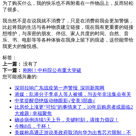
为了购买什么，我的快乐也不再附着在一件物品上，反而轻松
了很多。
我当然不是在说我就不消费了，只是在消费前我会更加警惕，
比起将我的生活与各种物质建立链接，现在我有更重要的链接
想维护，与亲密的朋友、伴侣、家人共度的时间。自然、音
乐、书、电影等等各种体验在我身上留下的痕迹，这些能带给
我更大的愉悦感。
标签：
上一篇：
没有了
下一篇：
刚刚！中科院公布重大突破
您可能感兴趣的:
深圳拉响广东战疫第一声警报_深圳新闻网
港媒：乱港分子李卓人等人被捕，与去年非法集会有关
中奖提醒🤑绝版动物眼影√变美3部曲√
比房价上涨更“可怕”的事情来了，10年后购房者或面临2
大难题 | 幸福聚焦
确诊病例连续5天上升，关键时刻，请接力倡议！
今晚8点，干杯！
美媒称高通正游说美政府取消向华为出售芯片限制：不