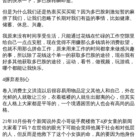
暂的快乐一下，多巴胺转瞬即逝。
但是为什么我们还是热衷买买买呢？因为多巴胺刺激短暂的麻
痹了我们，让我们忽略了长期对我们有益的事情，比如健康、
储蓄、休息。兴趣。
我原来没有时间享受生活，只能通过花钱在忙碌的工作空隙里
给自己一点点安慰，现在觉得不用赚那么多钱填补消费欲望，
也就不用那么拼命工作，原来用来工作的时间都拿来做感兴趣
的事，所以除了花钱这个单一的获取多巴胺的途径，现在我有
好多其他获取多巴胺的途径，运动，看书，做视频，玩游戏，
哪个都能让我快乐。
4摒弃差别心
卷入消费主义洪流以后很容易用物品定义其他人和自己，外在
光鲜的人就敬让三分，衣着褴褛的人就生出鄙夷的心，但其实
在人格上大家都是平等的，一个境遇困苦的人也会有高尚的品
格。
21年10月份有个新闻说外卖小哥徒手爬楼救下4岁女童的新闻
大家看了吗？在世俗的眼光下可能会觉得他属于社会相对低层
的人，但反而是他救下了这个小女孩的命，真的要因为他身份