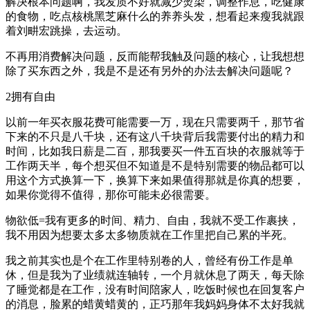
解决根本问题啊，我发质不好就减少烫染，调整作息，吃健康
的食物，吃点核桃黑芝麻什么的养养头发，想看起来瘦我就跟
着刘畊宏跳操，去运动。
不再用消费解决问题，反而能帮我触及问题的核心，让我想想
除了买东西之外，我是不是还有另外的办法去解决问题呢？
2拥有自由
以前一年买衣服花费可能需要一万，现在只需要两千，那节省
下来的不只是八千块，还有这八千块背后我需要付出的精力和
时间，比如我日薪是二百，那我要买一件五百块的衣服就等于
工作两天半，每个想买但不知道是不是特别需要的物品都可以
用这个方式换算一下，换算下来如果值得那就是你真的想要，
如果你觉得不值得，那你可能未必很需要。
物欲低=我有更多的时间、精力、自由，我就不受工作裹挟，
我不用因为想要太多太多物质就在工作里把自己累的半死。
我之前其实也是个在工作里特别卷的人，曾经有份工作是单
休，但是我为了业绩就连轴转，一个月就休息了两天，每天除
了睡觉都是在工作，没有时间陪家人，吃饭时候也在回复客户
的消息，脸累的蜡黄蜡黄的，正巧那年我妈妈身体不太好我就