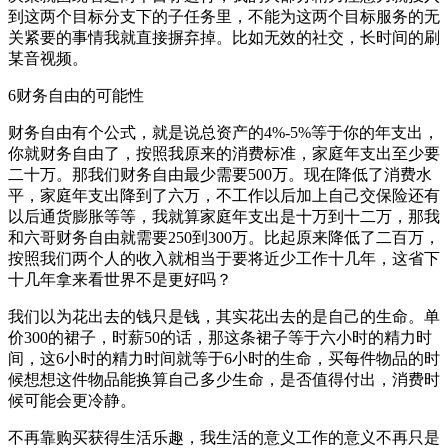
到这两个目标分支下的子任务里，不能为这两个目标服务的无
关紧要的事情我就直接摒弃掉。比如无效的社交，长时间的刷
某音视频。
6财务自由的可能性
财务自由有个公式，就是说总资产的4%-5%等于你的年支出，
你就财务自由了，按照我原来的消费标准，家庭年支出至少要
二十万。那我们财务自由最少需要500万。现在降低了消费水
平，家庭年支出降到了六万，不工作以后加上自己交保险还有
以后通货膨胀等等，我就算家庭年支出是十万到十二万，那我
和六哥财务自由就需要250到300万。比起原来降低了二百万，
按照我们两个人的收入就相当于要将近少工作十几年，这省下
十几年拿来看世界不是更好吗？
我们以为花出去的钱只是钱，其实花出去的是自己的生命。单
价300的裙子，时薪50的话，那这条裙子等于六小时的精力时
间，这6小时的精力时间就等于6小时的生命，买每件物品的时
候想想这件物品能换算自己多少生命，是否值得付出，消费时
候可能会更冷静。
不再靠购买获得生活乐趣，我生活的意义工作的意义不再只是